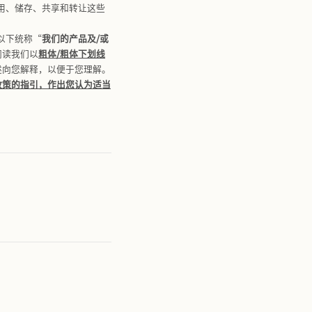
”）十分尊重您的隐私，并深知个人信息对您的重要性。您
们将按照法律法规的要求，采取相应的安全保护措施，尽力
/或提供服务时将如何收集、使用、储存、共享和转让这些
等服务所包括的各种业务功能（以下统称“
我们的产品及/或
阅读和理解本政策，特别应重点阅读我们以
粗体/粗体下划线
词汇，我们尽量以简明通俗的表述向您解释，以便于您理解。
行咨询，在需要时，您可按照本政策的指引，作出您认为适当