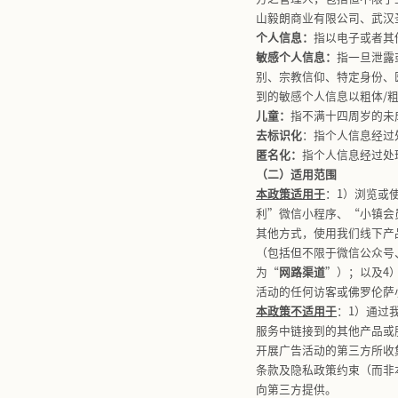
九、通知
十、投诉
一、定义