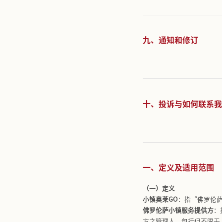
六、您如
七、我们
八、儿童