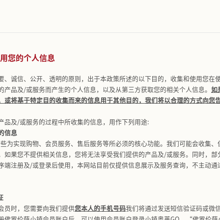
O
：指“佛罗伦萨小镇奥莱GO+”微信小程序。
镇服务提供方
：指在中华人民共和国境内开设的佛罗伦萨小镇（Flor
，包括但不限于上海毅朗商业有限公司、天津圣朗商业有限公
有限公司、武汉圣朗商业有限公司及欧特姆咨询管理（上海）
指以电子或者其他方式记录的与已识别或者可识别的自然人有
息：
指一旦泄露或者非法使用，容易导致自然人的人格尊严受
仰、特定身份、医疗健康、金融账户、行踪轨迹等信息，以及
人信息以粗体/粗体下划线进行显著标识）。
满十四周岁的未成年人。
指个人信息经过处理，使其在不借助额外信息的情况下无法识
个人信息经过处理无法识别特定自然人且不能复原的过程。
范围
于
：1）浏览或使用小镇奥莱GO、“佛罗伦萨小镇”微信小程
程序、“小镇会员停车抵扣”微信小程序、“佛罗伦萨小镇欢乐
使用我们线下产品及/或服务；3）浏览或使用我们拥有或运营