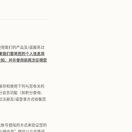
entia Village）线下实体门店的各小镇运营方及各运营
司、成都圣朗商业有限公司、重庆圣朗商业零售有限公司、佛
有限公司。
关的各种信息，不包括匿名化处理后的信息。
到侵害或者人身、财产安全受到危害的个人信息，包括生物识
不满十四周岁未成年人的个人信息（我们将在本政策中对涉及
别特定自然人的过程。
序、“佛罗伦萨小镇心意卡”微信小程序、“佛罗伦萨小镇福
食尚派”微信小程序；2）到访中国各地佛罗伦萨小镇或以
管理的各网络渠道，包括但不限于：网站、社交媒体官方账号