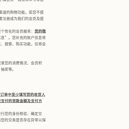
不限于微信公众号、微信小程序及其他第三方程序）等（统称
促销活动以及会员计划等与我们进行沟通、互动、参与上述
人士统称为“
您
”）。
（包括任何第三方网站）收集的信息，或者我们的产品及/或
传的第三方收集的信息；以及3）在我们的产品及/或服务中
向这些第三方提供的任何个人信息），将受这些第三方的服务
的相关条款。请您妥善保护您的个人信息，仅在必要的情况下
的以下目的，收集和使用您在使用我们的产品及/或服务过