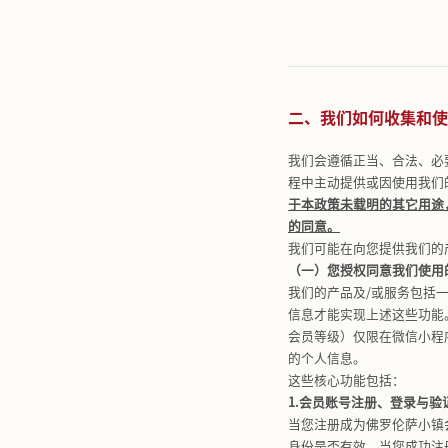
（一）定义
小镇奥莱G
佛罗伦萨小
方之管理人
山毅朗商业
个人信息：
敏感个人信
别、宗教信
到的敏感个
儿童：
指不
去标识化
：
匿名化：
指
（二）适用
本政策适用
利”微信小
其他方式，