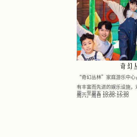
“奇幻丛林”家