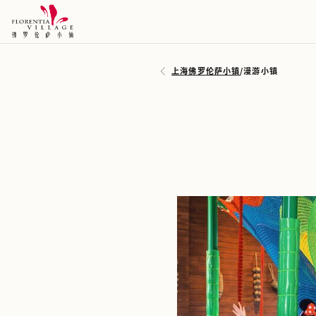
上海佛罗伦萨小镇
/
漫