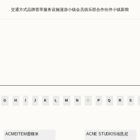
交通方式
品牌荟萃
服务设施
漫游小镇
会员
萃
D
E
F
G
H
I
J
K
L
M
N