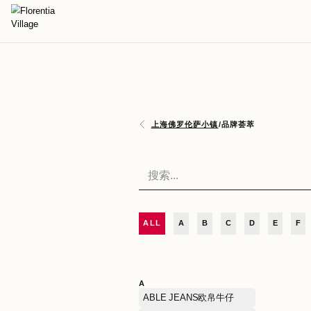
上海佛罗伦萨小镇
/
品牌荟
ALL
A
B
C