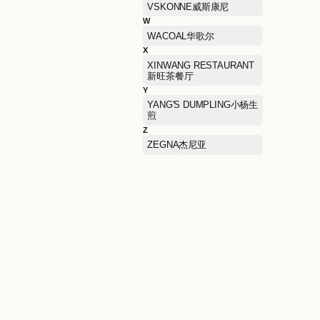
RARE威雅
S
SAINT ANGELO报喜鸟
SAMSONITE新秀丽
SCOFIELD斯科菲尔德（
装）
SKECHERS KIDS斯凯奇
儿童
SOVOGUE上格
STUART WEITZMAN思缇
韦曼
Sandro衫卓
T
TAI ER SUAN CAI YU太