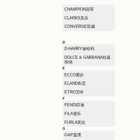
BIEMLOFEN 比音勒芬
BOTTEGA VENETA葆蝶
BURBERRY博柏利
C
C.BANNER千百度
CHAMPION冠军
CLARKS其乐
CONVERSE匡威
D
D-HARRY迪哈利