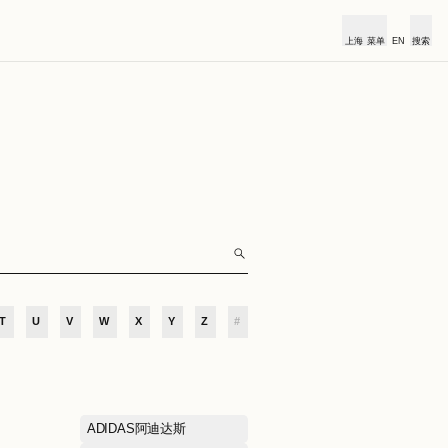
俱乐部
合作伙伴
小镇新闻
O
P
Q
R
S
T
U
V
W
X
Y