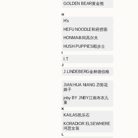
DOLCE & GABBANA杜嘉
班纳
E
ECCO爱步
ELAND衣恋
ETRO艾绰
F
FENDI芬迪
FILA斐乐
FURLA芙拉
G
GAP盖璞
GOLDEN BEAR黄金熊
H
H's