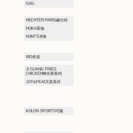
EHE
EIFINI伊芙丽
EMBRY FORM安莉芳
ERDOS鄂尔多
FILA FUSION斐乐潮牌
FILA KIDS斐
FIVE PLUS5+
FRED PERRY
GIVENCHY
GODIVA歌帝梵
GUCCI古驰
GXG
HAZZYS哈吉斯
HECHTER PA