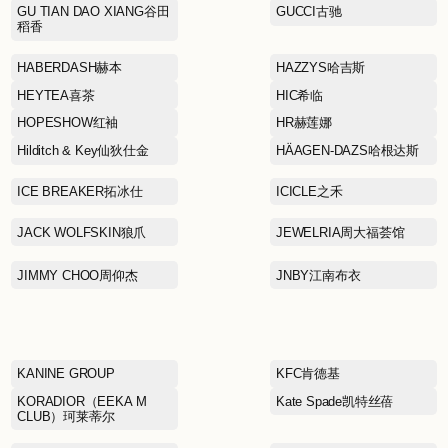
DONORATICO达衣岩
EDITION
ELEGANT PROSPER雅莹
Eland Kids依恋童装
FERRAGAMO菲拉格慕
FIVE PLUS5+
GAR-DE嘉帝
GU TIAN DAO XIANG谷田
稻香
HABERDASH赫本