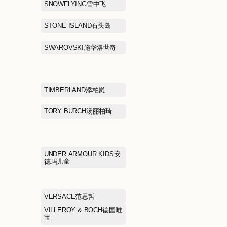
NAVIGARE纳维凯尔
NBA KIDSNB
NEW BALANCE GREY
NEW BALANC
伦儿童
NIKE耐克
PANGGULI RESTAURANT
PANKOO釜山
胖古丽新疆菜
PETIT BATEAU小帆船
PIZZA HUT必
PORTS宝姿
PRADA普拉达
PUMA SELECT彪马黑标
PUMA彪马