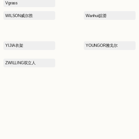
REIMA瑞衣玛
SAINT LAURENT圣罗兰
SATCHI沙驰
男
SELF PORTRAIT
SKECHERS斯凯奇
ST&SAT星期六
SUE DIMSUM苏小柳
二
TENNIE WEENIE