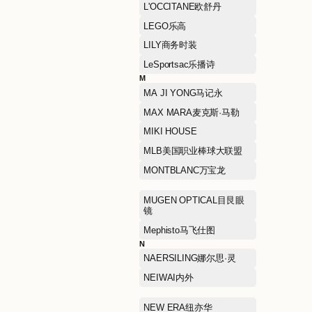
HEFU NOODLE和府捞面
HONMA本间高尔夫
HUSH PUPPIES暇步士
I
I.T
J
J.LINDEBERG金林德伯格
JIAN HUA NIANG ZI剪花
娘子
jnby BY JNBY江南布衣儿
童
K
KAILAS凯乐石
KORADIOR ELSEWHERE
珂思女装
L