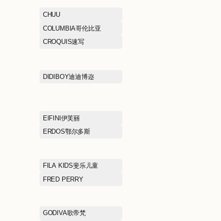
琼斯/思莱德
BOSIDENG波司登
BOSS雨果博斯
BROADCASTMART播
BROOKS BRO
兄弟
CAMPER
CELINE思琳
CHOW TAI FOOK周大福
CHUU
COACH蔻驰
COLUMBIA哥
CROCS卡洛驰
CROQUIS速写
DESCENTE迪桑特
DIDIBOY迪迪