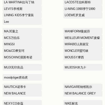
HEYTEA喜茶
HOPESHOW红袖
Hilditch & Key仙狄仕金
ICE BREAKER拓冰仕
JACK WOLFSKIN狼爪
JIMMY CHOO周仰杰
KANINE GROUP
KORADIOR（EEKA M
CLUB）珂莱蒂尔