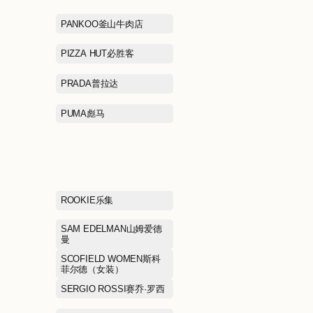
LACOSTE拉科斯特
LAFUMA乐飞叶
LI-NING 1990李宁1990
LI-NING李宁
LOEWE罗意威
LOREAL欧莱
MANIFORM曼妮芬
MARC JACO
MEILLEUR MOMENT麦檬
MICHAEL K
MIRABELL美丽宝
MLB KIDS
MONCLER盟可睐
MONTBELL美
MOUSSY摩西
MUGEN OPTIC
Shop目艮眼镜
MUJOSH木九十
Mackage迈凯奇