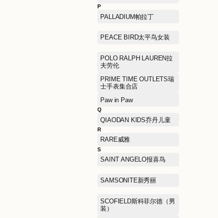
L'OCCITANE欧舒丹
LEGO乐高
LILY商务时装
LeSportsac乐播诗
M
MA JI YONG马记永
MAX MARA麦克斯·马勒
MIKI HOUSE
MLB美国职业棒球大联盟
MONTBLANC万宝龙
MUGEN OPTICAL目艮眼
镜
Mephisto马飞仕图
N