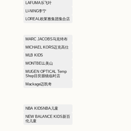
HIC希临
HOKA霍伽
HR赫莲娜
HUNT'S夯食
HÄAGEN-DAZS哈根达斯
ICICLE之禾
IRO依诺
JEWELRIA周大福荟馆
JI GUANG FRI
CHICKEN继光
JNBY江南布衣
JOY&PEACE
KFC肯德基
KOLON SPOR
Kate Spade凯特丝蓓