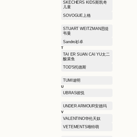
NAERSILING娜尔思·灵
NEIWAI内外
NEW ERA纽亦华
P
PALLADIUM帕拉丁
PEACE BIRD太平鸟女装
POLO RALPH LAUREN拉
夫劳伦
PRIME TIME OUTLETS瑞
士手表集合店
Paw in Paw
Q
QIAODAN KIDS乔丹儿童
R