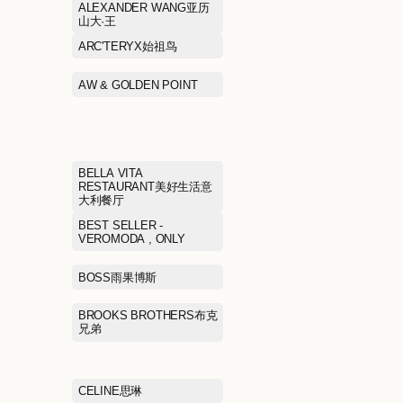
ACNE STUDIOS埃恳尼
ADIDAS阿迪达
AIMER爱慕
ALEXANDER 
山大·王
ANTA/ANTA KIDS安踏/安
ARC'TERYX始
踏儿童
ASICS亚瑟士
AW & GOLDEN
Arabica coffee%阿拉比卡
咖啡
BALLY巴利
BELLA VITA
RESTAURAN
大利餐厅
BEST SELLER - JACK &
BEST SELLER 
JONES , SELECTED杰克
VEROMODA , 