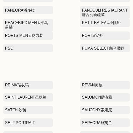
LA MARTINA拉马丁纳
LEVI’S李维斯
LINING KIDS李宁童装
Lee
MAJE曼之
MCS万伯乐
MINGSI
MO&CO摩安珂
MOSCHINO莫斯奇诺
MUJI无印良品
moodytiger虎动虎