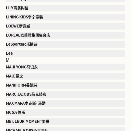
LILY商务时装
LINING KIDS李宁童装
LOEWE罗意威
LOREAL欧莱雅集团集合店
LeSportsac乐播诗
Lee
M
MA JI YONG马记永
MAJE曼之
MANIFORM曼妮芬
MARC JACOBS马克绮布
MAX MARA麦克斯·马勒
MCS万伯乐
MEILLEUR MOMENT麦檬
MICHAEL KORS迈克高仕