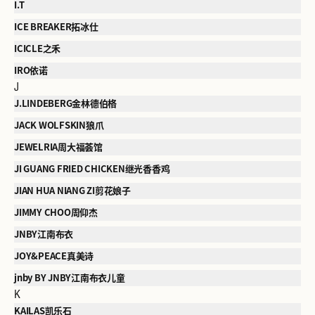
I.T
ICE BREAKER拓冰仕
ICICLE之禾
IRO依诺
J
J.LINDEBERG金林德伯格
JACK WOLFSKIN狼爪
JEWELRIA周大福荟馆
JI GUANG FRIED CHICKEN继光香香鸡
JIAN HUA NIANG ZI剪花娘子
JIMMY CHOO周仰杰
JNBY江南布衣
JOY&PEACE真美诗
jnby BY JNBY江南布衣儿童
K
KAILAS凯乐石