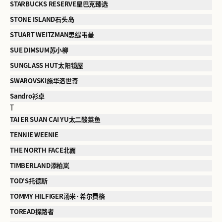
STARBUCKS RESERVE星巴克臻选
STONE ISLAND石头岛
STUART WEITZMAN思缇韦曼
SUE DIMSUM苏小柳
SUNGLASS HUT太阳镜屋
SWAROVSKI施华洛世奇
Sandro衫卓
T
TAI ER SUAN CAI YU太二酸菜鱼
TENNIE WEENIE
THE NORTH FACE北面
TIMBERLAND添柏岚
TOD'S托德斯
TOMMY HILFIGER汤米·希尔费格
TOREAD探路者