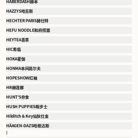
HABERDASH赫本
HAZZYS哈吉斯
HECHTER PARIS赫仕特
HEFU NOODLE和府捞面
HEYTEA喜茶
HIC希临
HOKA霍伽
HONMA本间高尔夫
HOPESHOW红袖
HR赫莲娜
HUNT'S夯食
HUSH PUPPIES暇步士
Hilditch & Key仙狄仕金
HÄAGEN-DAZS哈根达斯
I