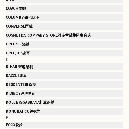
COACH蔻驰
COLUMBIA哥伦比亚
CONVERSE匡威
COSMETICS COMPANY STORE雅诗兰黛集团集合店
CROCS卡洛驰
CROQUIS速写
D
D-HARRY迪哈利
DAZZLE地素
DESCENTE迪桑特
DIDIBOY迪迪博迩
DOLCE & GABBANA杜嘉班纳
DONORATICO达衣岩
E
ECCO爱步