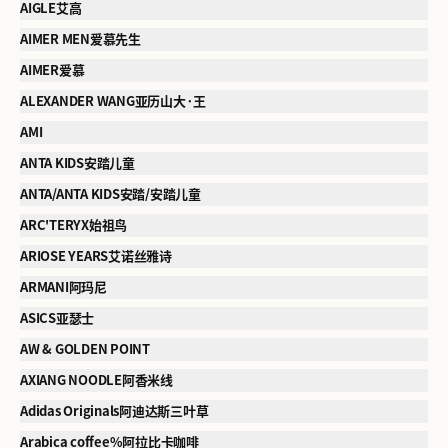
AIGLE艾高
AIMER MEN爱慕先生
AIMER爱慕
ALEXANDER WANG亚历山大·王
AMI
ANTA KIDS安踏儿童
ANTA/ANTA KIDS安踏/安踏儿童
ARC'TERYX始祖鸟
ARIOSE YEARS艾诺丝雅诗
ARMANI阿玛尼
ASICS亚瑟士
AW & GOLDEN POINT
AXIANG NOODLE阿香米线
Adidas Originals阿迪达斯三叶草
Arabica coffee%阿拉比卡咖啡