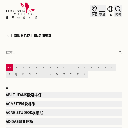
上海
菜单
EN
搜索
上海佛罗伦萨小镇
/
品牌荟萃
ALL
A
B
C
D
E
F
G
H
I
J
K
L
M
N
O
P
Q
R
S
T
U
V
W
X
Y
Z
#
A
ABLE JEANS欧帛牛仔
ACMEITEM爱棵米
ACNE STUDIOS埃恳尼
ADIDAS阿迪达斯