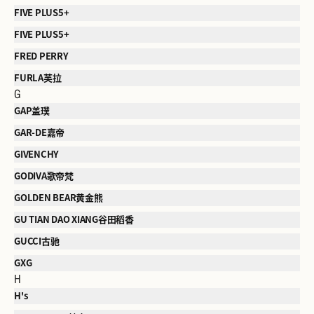
FIVE PLUS5+
FIVE PLUS5+
FRED PERRY
FURLA芙拉
G
GAP盖璞
GAR-DE嘉帝
GIVENCHY
GODIVA歌帝梵
GOLDEN BEAR黄金熊
GU TIAN DAO XIANG谷田稻香
GUCCI古驰
GXG
H
H's