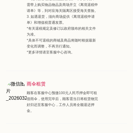
需带上购买物品物品及商场开立《离境退税申
请单》等，到对应海关隔离区接受海关查验。
3. 如遇退货，须向商场提供《离境退税申请
单》和增值税普通发票。
*有关退税规定及修订以政府颁布的相关文件
为准。
*具体不可退税的商铺及商品将随时根据最新
变化而调整，不再另行通知。
*更多详情请至客服中心咨询。
雨伞租赁
顾客在客服中心预缴100元人民币押金即可租
借雨伞，使用完毕后，顾客需当日将租赁物完
好归还至客服中心，工作人员将全额退还押
金。