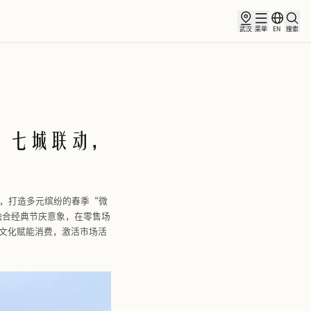
俱乐部
合作伙伴
小镇新闻
年华”正式启幕： 七城联动，
假”新灵感
21
区七城同步启幕2026“春日嘉年华”，打造多元缤纷的春季“微
提切利名作《春》中汲取灵感，融合经典节庆意象，在零售场
略模式，FV佛罗伦萨小镇持续以文化赋能消费，激活市场活