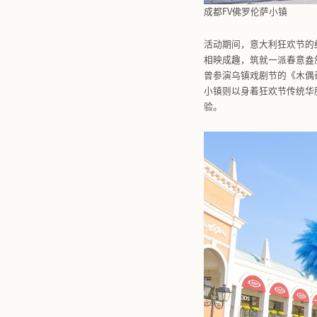
成都FV佛
活动期间，
相映成趣，
曾参演乌镇
小镇则以身
验。