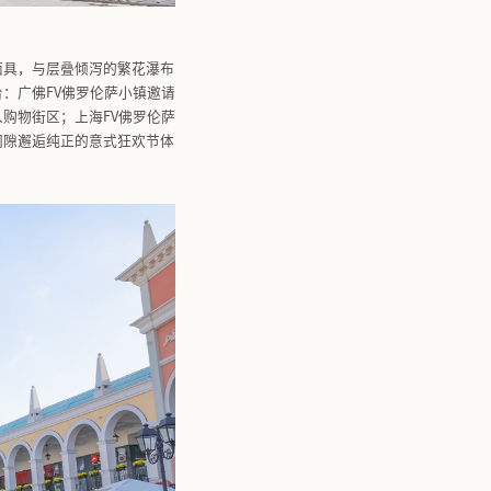
油画框装置点缀着神秘的狂欢节面具，与层叠倾泻的繁花瀑布
统，各小镇化身流动的艺术舞台：广佛FV佛罗伦萨小镇邀请
相融，把高水准的街头艺术带入购物街区；上海FV佛罗伦萨
现场观众参与即兴互动，于娱购间隙邂逅纯正的意式狂欢节体