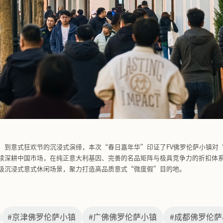
小镇依托开放式街区优势，以多元场景丰富“文商旅体展”融
美育体验等社交互动场景，到百人瑜伽、家庭运动嘉年华等户
满足家庭、运动、休闲等多元客群的品质追求，进一步夯实沉
活动，小镇更以超值折扣为基石，叠加嘉年华专属优惠，构建娱购
镇9周年庆，两地分别推出无门槛电子券与满赠最高达400港币
体卡，展现国际化视野。此外，各小镇实施精细化的分级促销
高净值会员，重磅加码奢品品牌专属的满赠；多地更推出“注