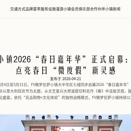
交通方式
品牌荟萃
服务设施
漫游小镇
会员
佛罗伦萨小镇2026“春日嘉
点亮春日“微度
发布于 2026-04-
3月19日，上海）3月4日至5月31日，FV佛罗伦萨小镇大中华
场景。此次嘉年华以意大利狂欢节为主题，从文艺复兴大师波
全方位的意式文化盛宴。依托“名品购物+文化体验”的独特战