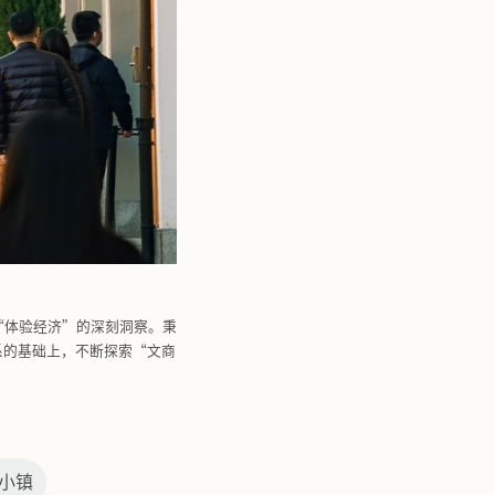
合内涵，精准契合当代品质生活需求。从宠物友好活动、美食
外休闲场景，各小镇不断拓展体验边界，以全维度、有温度的
浸式意式“微度假”体验。
消费闭环。正值上海FV佛罗伦萨小镇11周年庆与香港FV
的亮点礼遇。广佛FV佛罗伦萨小镇针对春季广交会境外客商
策略：面向大众客群，于节假日节点推出阶梯满额立减与满赠
册即享”新人礼包，全方位释放春日消费潜力。