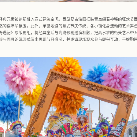
罗伦萨小镇
意大利狂欢节的经典元素被创新融入意式建筑空间。巨型复古
筑就一派春意盎然的嘉年华氛围。此外，承袭地道的意式节庆传
戏剧节的《木偶奇遇记》原版剧组，将经典童话与高跷歌剧巡演
着狂欢节传统华服与面具的沉浸式演出再现节日盛况，并邀请