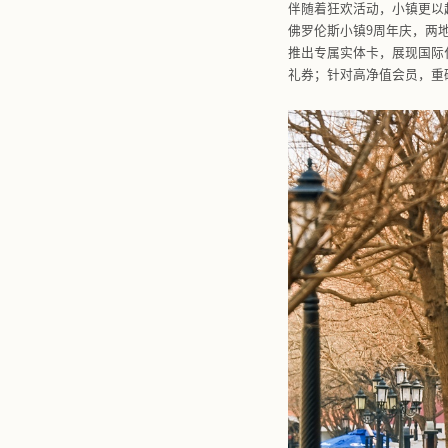
广佛FV佛