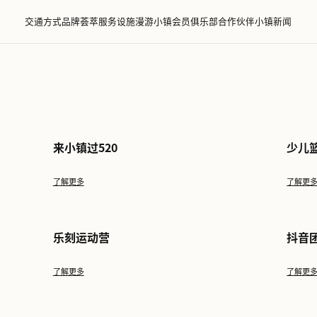
交通方式
品牌荟萃
服务设施
漫游小镇
会员
动
%
来小镇过520
了解更多
乐刻运动营