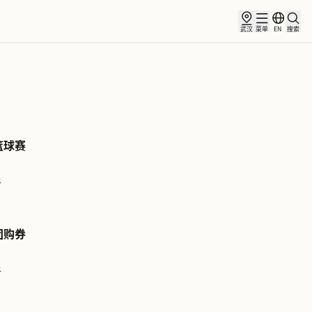
俱乐部
合作伙伴
小镇新闻
少儿篮球赛
了解更多
抖音团购券