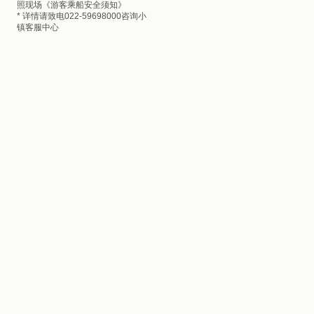
照现场《游客乘船安全须知》
* 详情请致电022-59698000咨询小
镇客服中心