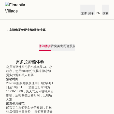
京津
菜单
EN
搜索
京津佛罗伦萨小镇
/
漫游小镇
休闲体验
舌尖美食
周边景点
贡多拉游船体验
会员可至佛罗伦萨小镇奥莱GO+小
程序，使用600积分兑换京津小镇
贡多拉游船单人船票
活动时间
2026年船票兑换及使用日期为4月1
日至10月31日，游船运行时间为
11:00-18:00，受天气及环境等原因
影响，适时调整运营时间，以现场
为准
船票使用规范
船票需在乘船码头进行核销，且核
销后仅限当日乘船， 乘船事宜请参