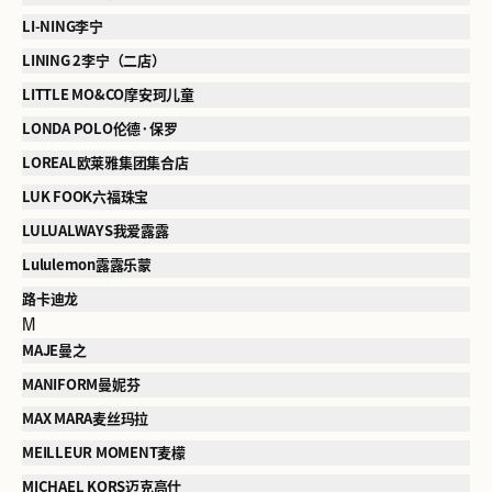
LI-NING李宁
LINING 2李宁（二店）
LITTLE MO&CO摩安珂儿童
LONDA POLO伦德·保罗
LOREAL欧莱雅集团集合店
LUK FOOK六福珠宝
LULUALWAYS我爱露露
Lululemon露露乐蒙
路卡迪龙
M
MAJE曼之
MANIFORM曼妮芬
MAX MARA麦丝玛拉
MEILLEUR MOMENT麦檬
MICHAEL KORS迈克高仕