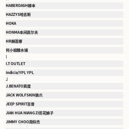
HABERDASH赫本
HAZZYS哈吉斯
HOKA
HONMA本间高尔夫
HR赫莲娜
何小姐糖水铺
I
I.T OUTLET
indicia/YPL YPL
J
J.BENATO宾度
JACK WOLFSKIN狼爪
JEEP SPIRIT吉普
JIAN HUA NIANG ZI剪花娘子
JIMMY CHOO周仰杰