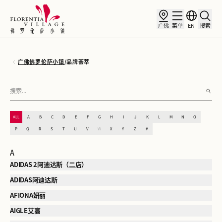
广佛
菜单
EN
搜索
广佛佛罗伦萨小镇
/
品牌荟萃
ALL
A
B
C
D
E
F
G
H
I
J
K
L
M
N
O
P
Q
R
S
T
U
V
W
X
Y
Z
#
A
ADIDAS 2阿迪达斯（二店）
ADIDAS阿迪达斯
AFIONA妍丽
AIGLE艾高