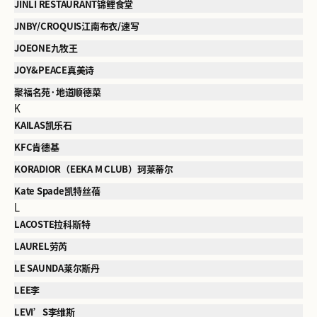
JINLI RESTAURANT锦鲤食堂
JNBY/CROQUIS江南布衣/速写
JOEONE九牧王
JOY&PEACE真美诗
聚福名苑·地道顺德菜
K
KAILAS凯乐石
KFC肯德基
KORADIOR（EEKA M CLUB）珂莱蒂尔
Kate Spade凯特丝蓓
L
LACOSTE拉科斯特
LAUREL劳芮
LE SAUNDA莱尔斯丹
LEE李
LEVI’S李维斯