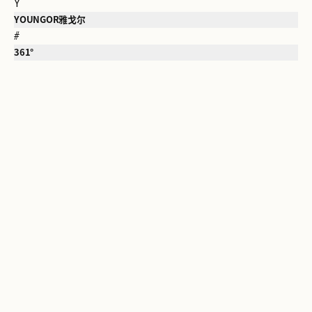
Y
YOUNGOR雅戈尔
#
361°