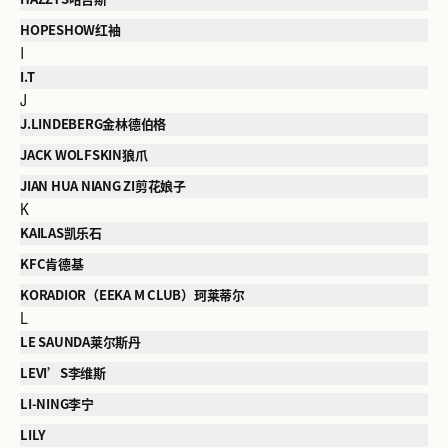
HOPESHOW红袖
I
I.T
J
J.LINDEBERG金林德伯格
JACK WOLFSKIN狼爪
JIAN HUA NIANG ZI剪花娘子
K
KAILAS凯乐石
KFC肯德基
KORADIOR（EEKA M CLUB）珂莱蒂尔
L
LE SAUNDA莱尔斯丹
LEVI’S李维斯
LI-NING李宁
LILY