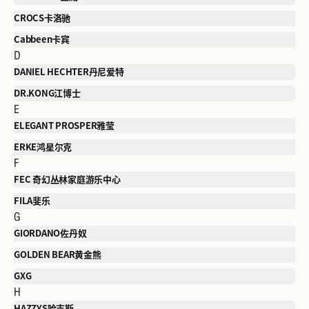
CROCS卡洛驰
Cabbeen卡宾
D
DANIEL HECHTER丹尼爱特
DR.KONG江博士
E
ELEGANT PROSPER雅莹
ERKE鸿星尔克
F
FEC 奇幻丛林家庭游乐中心
FILA斐乐
G
GIORDANO佐丹奴
GOLDEN BEAR黄金熊
GXG
H
HAZZYS哈吉斯