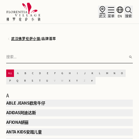
武汉
菜单
EN
搜索
武汉佛罗伦萨小镇
/
品牌荟萃
ALL
A
B
C
D
E
F
G
H
I
J
K
L
M
N
O
P
Q
R
S
T
U
V
W
X
Y
Z
#
A
ABLE JEANS欧帛牛仔
ADIDAS阿迪达斯
AFIONA妍丽
ANTA KIDS安踏儿童