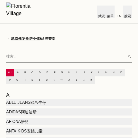
武汉
菜单
EN
搜索
武汉佛罗伦萨小镇
/
品牌荟萃
ALL
A
B
C
D
E
F
G
H
I
J
K
L
M
N
O
P
Q
R
S
T
U
V
W
X
Y
Z
#
A
ABLE JEANS欧帛牛仔
ADIDAS阿迪达斯
AFIONA妍丽
ANTA KIDS安踏儿童