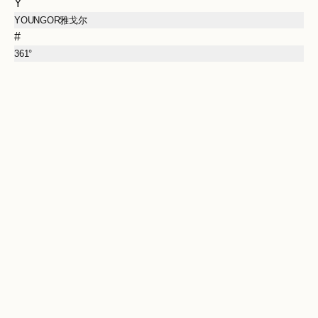
Y
YOUNGOR雅戈尔
#
361°