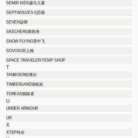
SEMIR KIDS森马儿童
SEPTWOLVES七匹狼
SEVEN柒牌
SKECHERS斯凯奇
SNOW FLYING雪中飞
SOVOGUE上格
SPACE TRAVELER-TEMP SHOP
T
TANBOER坦博尔
TIMBERLAND添柏岚
TOREAD探路者
U
UNDER ARMOUR
UR
X
XTEP特步