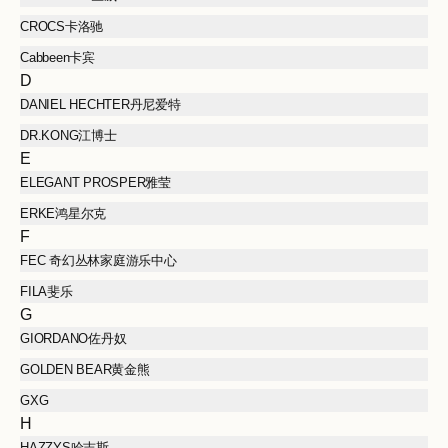
CROCS卡洛驰
Cabbeen卡宾
D
DANIEL HECHTER丹尼爱特
DR.KONG江博士
E
ELEGANT PROSPER雅莹
ERKE鸿星尔克
F
FEC 奇幻丛林家庭游乐中心
FILA斐乐
G
GIORDANO佐丹奴
GOLDEN BEAR黄金熊
GXG
H
HAZZYS哈吉斯