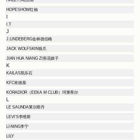
HOPESHOW红袖
I
I.T
J
J.LINDEBERG金林德伯格
JACK WOLFSKIN狼爪
JIAN HUA NIANG ZI剪花娘子
K
KAILAS凯乐石
KFC肯德基
KORADIOR（EEKA M CLUB）珂莱蒂尔
L
LE SAUNDA莱尔斯丹
LEVI’S李维斯
LI-NING李宁
LILY