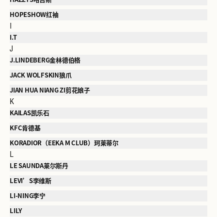
HOPESHOW红袖
I
I.T
J
J.LINDEBERG金林德伯格
JACK WOLFSKIN狼爪
JIAN HUA NIANG ZI剪花娘子
K
KAILAS凯乐石
KFC肯德基
KORADIOR（EEKA M CLUB）珂莱蒂尔
L
LE SAUNDA莱尔斯丹
LEVI’S李维斯
LI-NING李宁
LILY