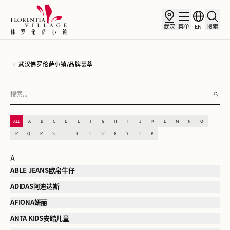
武汉
菜单
EN
搜索
武汉佛罗伦萨小镇
/
品牌荟萃
ALL
A
B
C
D
E
F
G
H
I
J
K
L
M
N
O
P
Q
R
S
T
U
V
W
X
Y
Z
#
A
ABLE JEANS欧帛牛仔
ADIDAS阿迪达斯
AFIONA妍丽
ANTA KIDS安踏儿童