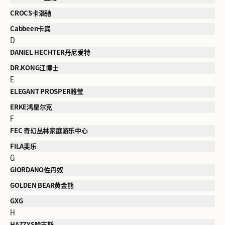
CROCS卡洛驰
Cabbeen卡宾
D
DANIEL HECHTER丹尼爱特
DR.KONG江博士
E
ELEGANT PROSPER雅莹
ERKE鸿星尔克
F
FEC 奇幻丛林家庭游乐中心
FILA斐乐
G
GIORDANO佐丹奴
GOLDEN BEAR黄金熊
GXG
H
HAZZYS哈吉斯