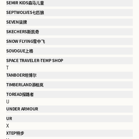
SEMIR KIDS森马儿童
SEPTWOLVES七匹狼
SEVEN柒牌
SKECHERS斯凯奇
SNOW FLYING雪中飞
SOVOGUE上格
SPACE TRAVELER-TEMP SHOP
T
TANBOER坦博尔
TIMBERLAND添柏岚
TOREAD探路者
U
UNDER ARMOUR
UR
X
XTEP特步