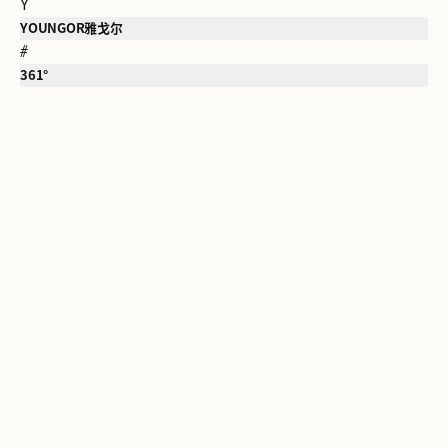
Y
YOUNGOR雅戈尔
#
361°