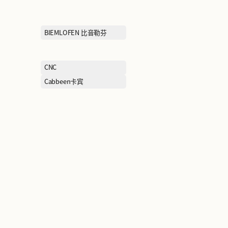
AFIONA妍丽
ANTA KIDS安
BEST SELLER绫致时装
BIEMLOFEN 
CLARKS其乐
CNC
CROCS卡洛驰
Cabbeen卡宾