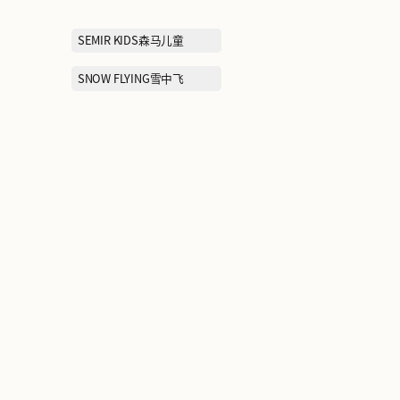
NEW BALANCE
NIKE耐克
PEAK匹克
PIZZA HUT必
PUMA彪马
SATCHI沙驰
SEMIR KIDS
SKECHERS斯凯奇
SNOW FLYIN