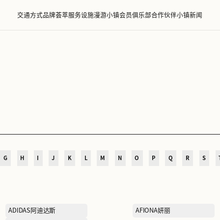
交通方式
品牌荟萃
服务设施
漫游小镇
会员
萃
D
E
F
G
H
I
J
K
L
M
N