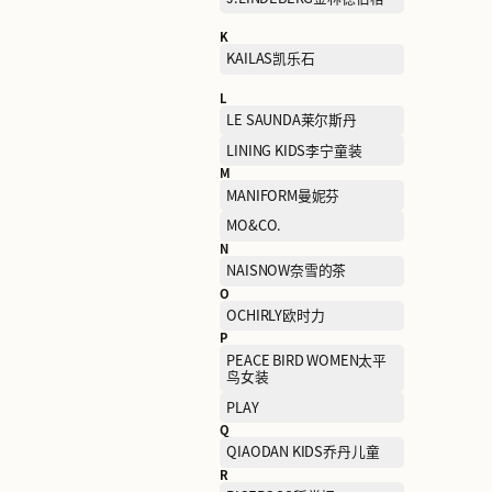
FEC 奇幻丛林家庭游乐中
G
GIORDANO佐丹奴
H
HAZZYS哈吉斯
I
I.T
J
J.LINDEBERG金林德伯格
K
KAILAS凯乐石
L
LE SAUNDA莱尔斯丹
LINING KIDS李宁童装
M
MANIFORM曼妮芬