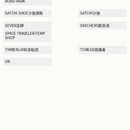
NEELLY纳丽
PEACEBIRD MEN太平鸟男
装
POLO WALK
QIAODAN乔丹
RORO PARK
SATCHI SHOE沙驰男鞋
SEVEN柒牌