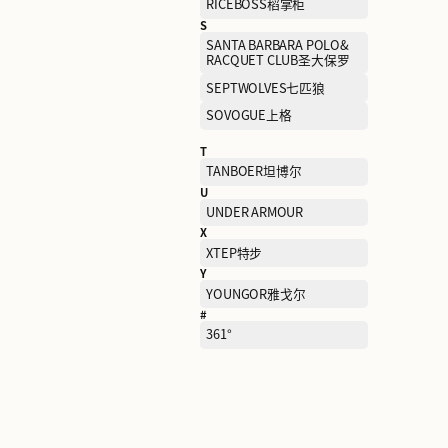
MO&CO.
N
NAISNOW奈雪的茶
O
OCHIRLY欧时力
P
PEACE BIRD WOMEN太平
鸟女装
PLAY
Q
QIAODAN KIDS乔丹儿童
R
RICEBOSS稻掌柜
S
SANTA BARBARA POLO&
RACQUET CLUB圣大保罗
SEPTWOLVES七匹狼