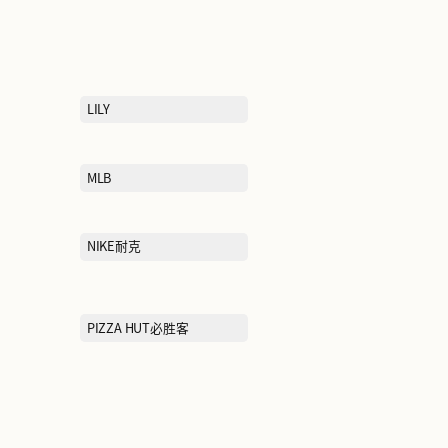
GXG
JIAN HUA NIANG ZI剪花娘
子
KORADIOR（EEKA M
CLUB）珂莱蒂尔
LI-NING李宁
LILY
MISS SIXTY
MLB