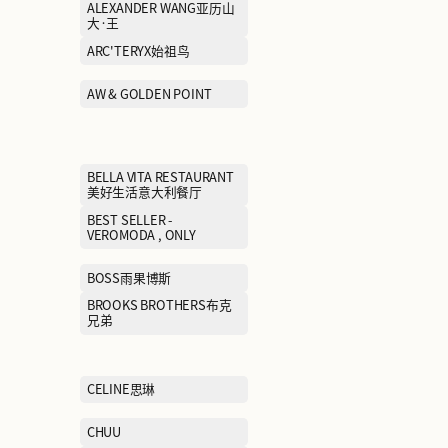
ACNE STUDIOS埃恳尼
ADIDAS阿迪达
AIMER爱慕
ALEXANDER 
大·王
ANTA/ANTA KIDS安踏/安踏
ARC'TERYX始
儿童
ASICS亚瑟士
AW & GOLDEN 
Arabica coffee%阿拉比卡
咖啡
BALLY巴利
BELLA VITA RE
美好生活意大利
BEST SELLER - JACK &
BEST SELLER -
JONES , SELECTED杰克琼
VEROMODA , O
斯/思莱德