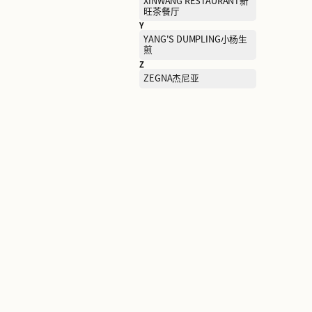
SAMSONITE新秀丽
SCOFIELD斯科菲尔德（男
装）
SKECHERS KIDS斯凯奇儿
童
SOVOGUE上格
STUART WEITZMAN思缇
曼
Sandro衫卓
T
TAI ER SUAN CAI YU太二酸
菜鱼
TOD'S托德斯
TUMI途明