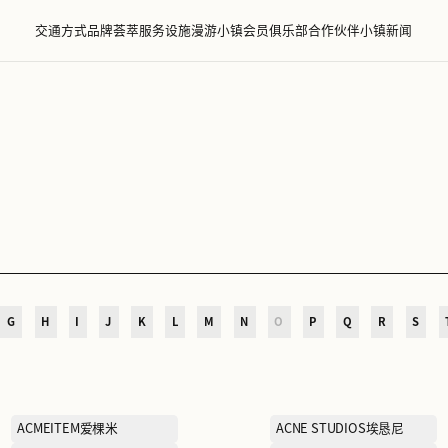
交通方式
品牌荟萃
服务设施
漫游小镇
会员
萃
D
E
F
G
H
I
J
K
L
M
N