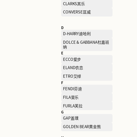
BIEMLOFEN 比音勒芬
BOTTEGA VENETA葆蝶家
BURBERRY博柏利
C
C.BANNER千百度
CHAMPION冠军
CLARKS其乐
CONVERSE匡威
D
D-HARRY迪哈利
DOLCE & GABBANA杜嘉班
纳
E