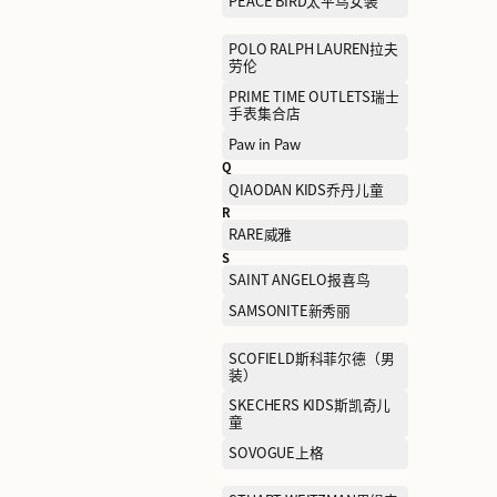
LILY商务时装
LeSportsac乐播诗
M
MA JI YONG马记永
MAX MARA麦克斯·马勒
MIKI HOUSE
MLB美国职业棒球大联盟
MONTBLANC万宝龙
MUGEN OPTICAL目艮眼镜
Mephisto马飞仕图
N
NAERSILING娜尔思·灵
NEIWAI内外