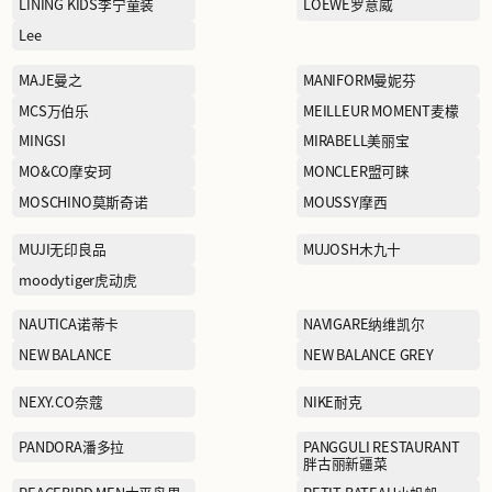
Hilditch & Key仙狄仕金
ICE BREAKER拓冰仕
JACK WOLFSKIN狼爪
JIMMY CHOO周仰杰
童
KANINE GROUP
珂
KORADIOR（EEKA M
CLUB）珂莱蒂尔
LA MARTINA拉马丁纳
LEVI’S李维斯