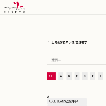
上海佛罗伦萨小镇
/
品牌荟
ALL
A
B
C