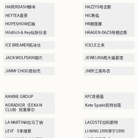
EDITION
ELEGANT PROSPER雅莹
Eland Kids依恋童装
FERRAGAMO菲拉格慕
FIVE PLUS5+
GAR-DE嘉帝
GU TIAN DAO XIANG谷田
稻香
HABERDASH赫本
HEYTEA喜茶
HOPESHOW红袖