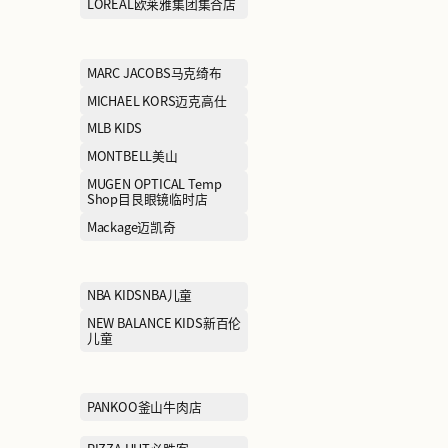
HÄAGEN-DAZS哈根达斯
ICICLE之禾
IRO依诺
JEWELRIA周大福荟馆
JI GUANG FRIE
继光香香鸡
JNBY江南布衣
JOY&PEACE真
KFC肯德基
KOLON SPOR
Kate Spade凯特丝蓓
LACOSTE拉科斯特
LAFUMA乐飞叶
LI-NING 1990李宁1990
LI-NING李宁