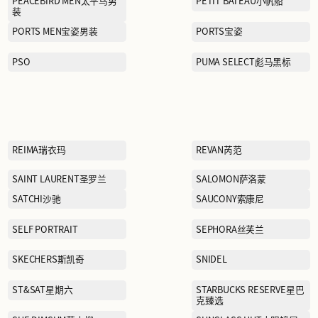
LINING KIDS李宁童装
Lee
MAJE曼之
MCS万伯乐
MINGSI
MO&CO摩安珂
MOSCHINO莫斯奇诺
MUJI无印良品
moodytiger虎动虎
NAUTICA诺蒂卡
NEW BALANCE