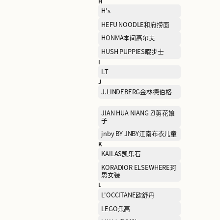
ECCO爱步
ELAND衣恋
ETRO艾绰
F
FENDI芬迪
FILA斐乐
FURLA芙拉
G
GAP盖璞
GOLDEN BEAR黄金熊
H
H's
HEFU NOODLE和府捞面
HONMA本间高尔夫