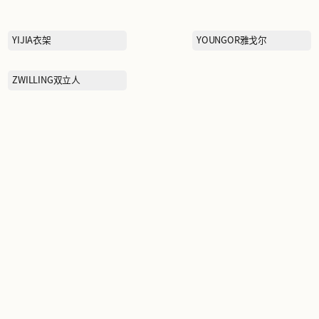
SATCHI沙驰
SELF PORTRAIT
SKECHERS斯凯奇
ST&SAT星期六
韦
SUE DIMSUM苏小柳
TENNIE WEENIE
TOMMY HILFIGER汤米·希
尔费格