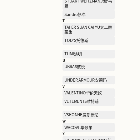
NEW ERA纽亦华
P
PALLADIUM帕拉丁
PEACE BIRD太平鸟女装
POLO RALPH LAUREN拉
劳伦
PRIME TIME OUTLETS瑞
手表集合店
Paw in Paw
Q
QIAODAN KIDS乔丹儿童
R
RARE威雅
S
SAINT ANGELO报喜鸟