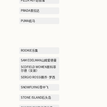
LOEWE罗意威
LOREAL欧莱
MANIFORM曼妮芬
MARC JACOB
MEILLEUR MOMENT麦檬
MICHAEL KO
MIRABELL美丽宝
MLB KIDS
MONCLER盟可睐
MONTBELL美山
MOUSSY摩西
MUGEN OPTICA
Shop目艮眼镜
MUJOSH木九十
Mackage迈凯奇
NAVIGARE纳维凯尔
NBA KIDSNBA
NEW BALANCE GREY
NEW BALANCE
儿童