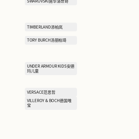
NIKE耐克
PANGGULI RESTAURANT
PANKOO釜山
胖古丽新疆菜
PETIT BATEAU小帆船
PIZZA HUT必
PORTS宝姿
PRADA普拉达
PUMA SELECT彪马黑标
PUMA彪马
REVAN芮范
ROOKIE乐集
SALOMON萨洛蒙
SAM EDELM