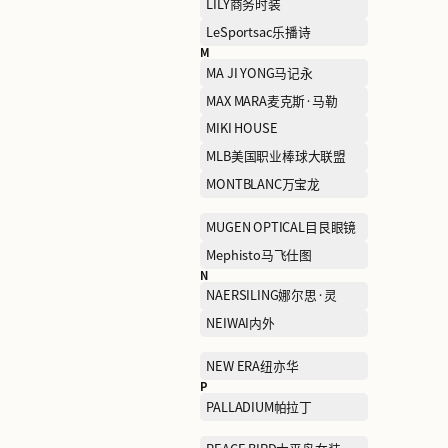
HUSH PUPPIES暇步士
I
I.T
J
J.LINDEBERG金林德伯格
JIAN HUA NIANG ZI剪花娘
子
jnby BY JNBY江南布衣儿
K
KAILAS凯乐石
KORADIOR ELSEWHERE
思女装
L
L'OCCITANE欧舒丹
LEGO乐高