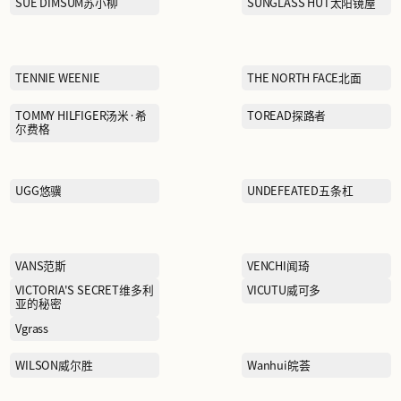
NEXY.CO奈蔻
PANDORA潘多拉
PEACEBIRD MEN太平鸟男
装
夫
PORTS MEN宝姿男装
士
PSO
REIMA瑞衣玛
SAINT LAURENT圣罗兰