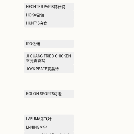
EHE
EIFINI伊芙丽
EMBRY FORM安莉芳
ERDOS鄂尔多
FILA FUSION斐乐潮牌
FILA KIDS斐乐
FIVE PLUS5+
FRED PERRY
GIVENCHY
GODIVA歌帝梵
GUCCI古驰
GXG
HAZZYS哈吉斯
HECHTER PAR
HIC希临
HOKA霍伽
HR赫莲娜
HUNT'S夯食