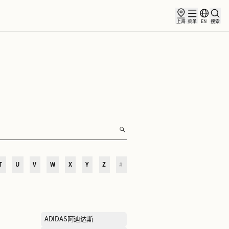
俱乐部
合作伙伴
小镇新闻
O
P
Q
R
S
T
U
V
W
X
Y