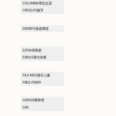
BOSIDENG波司登
BOSS雨果博斯
BROADCASTMART播
BROOKS BRO
兄弟
CAMPER
CELINE思琳
CHOW TAI FOOK周大福
CHUU
COACH蔻驰
COLUMBIA哥
CROCS卡洛驰
CROQUIS速写
DESCENTE迪桑特
DIDIBOY迪迪博