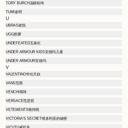
TORY BURCH汤丽柏琦
TUMI途明
U
UBRAS彼悦
UGG悠骥
UNDEFEATED五条杠
UNDER ARMOUR KIDS安德玛儿童
UNDER ARMOUR安德玛
V
VALENTINO华伦天奴
VANS范斯
VENCHI闻琦
VERSACE范思哲
VETEMENTS唯特萌
VICTORIA'S SECRET维多利亚的秘密
VICUTU威可多