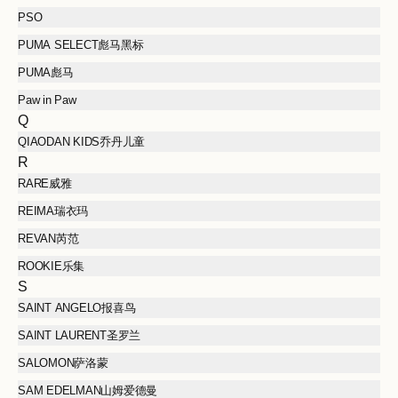
PSO
PUMA SELECT彪马黑标
PUMA彪马
Paw in Paw
Q
QIAODAN KIDS乔丹儿童
R
RARE威雅
REIMA瑞衣玛
REVAN芮范
ROOKIE乐集
S
SAINT ANGELO报喜鸟
SAINT LAURENT圣罗兰
SALOMON萨洛蒙
SAM EDELMAN山姆爱德曼