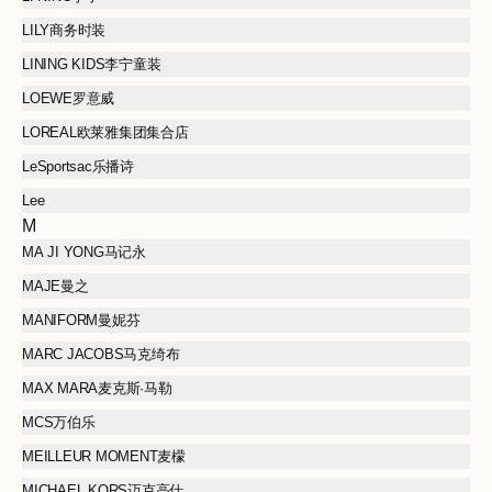
LILY商务时装
LINING KIDS李宁童装
LOEWE罗意威
LOREAL欧莱雅集团集合店
LeSportsac乐播诗
Lee
M
MA JI YONG马记永
MAJE曼之
MANIFORM曼妮芬
MARC JACOBS马克绮布
MAX MARA麦克斯·马勒
MCS万伯乐
MEILLEUR MOMENT麦檬
MICHAEL KORS迈克高仕