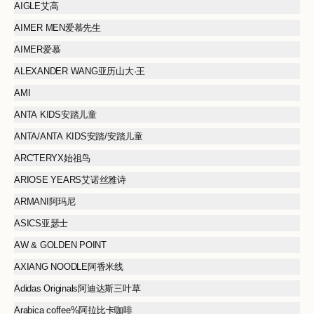
AIGLE艾高
AIMER MEN爱慕先生
AIMER爱慕
ALEXANDER WANG亚历山大·王
AMI
ANTA KIDS安踏儿童
ANTA/ANTA KIDS安踏/安踏儿童
ARC'TERYX始祖鸟
ARIOSE YEARS艾诺丝雅诗
ARMANI阿玛尼
ASICS亚瑟士
AW & GOLDEN POINT
AXIANG NOODLE阿香米线
Adidas Originals阿迪达斯三叶草
Arabica coffee%阿拉比卡咖啡