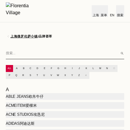
上海
菜单
EN
搜索
上海佛罗伦萨小镇
/
品牌荟萃
ALL
A
B
C
D
E
F
G
H
I
J
K
L
M
N
O
P
Q
R
S
T
U
V
W
X
Y
Z
#
A
ABLE JEANS欧帛牛仔
ACMEITEM爱棵米
ACNE STUDIOS埃恳尼
ADIDAS阿迪达斯