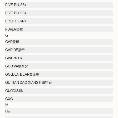
FIVE PLUS5+
FIVE PLUS5+
FRED PERRY
FURLA芙拉
G
GAP盖璞
GAR-DE嘉帝
GIVENCHY
GODIVA歌帝梵
GOLDEN BEAR黄金熊
GU TIAN DAO XIANG谷田稻香
GUCCI古驰
GXG
H
H's