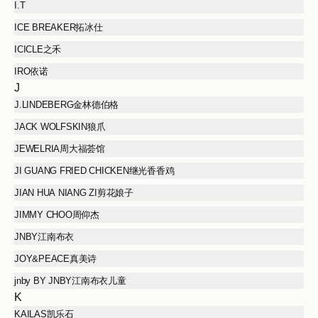
I.T
ICE BREAKER拓冰仕
ICICLE之禾
IRO依诺
J
J.LINDEBERG金林德伯格
JACK WOLFSKIN狼爪
JEWELRIA周大福荟馆
JI GUANG FRIED CHICKEN继光香香鸡
JIAN HUA NIANG ZI剪花娘子
JIMMY CHOO周仰杰
JNBY江南布衣
JOY&PEACE真美诗
jnby BY JNBY江南布衣儿童
K
KAILAS凯乐石