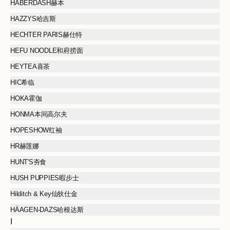
HABERDASH赫本
HAZZYS哈吉斯
HECHTER PARIS赫仕特
HEFU NOODLE和府捞面
HEYTEA喜茶
HIC希临
HOKA霍伽
HONMA本间高尔夫
HOPESHOW红袖
HR赫莲娜
HUNT'S夯食
HUSH PUPPIES暇步士
Hilditch & Key仙狄仕金
HÄAGEN-DAZS哈根达斯
I