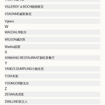
VILLEROY & BOCH德国唯宝
VSKONNE威斯康尼
Vgrass
W
WACOAL华歌尔
WILSON威尔胜
Wanhui皖荟
X
XINWANG RESTAURANT新旺茶餐厅
Y
YANG'S DUMPLING小杨生煎
YIJIA衣架
YOUNGOR雅戈尔
Z
ZEGNA杰尼亚
ZWILLING双立人