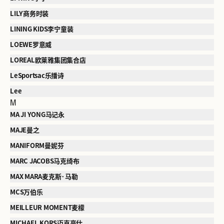
LILY商务时装
LINING KIDS李宁童装
LOEWE罗意威
LOREAL欧莱雅集团集合店
LeSportsac乐播诗
Lee
M
MA JI YONG马记永
MAJE曼之
MANIFORM曼妮芬
MARC JACOBS马克绮布
MAX MARA麦克斯·马勒
MCS万伯乐
MEILLEUR MOMENT麦檬
MICHAEL KORS迈克高仕