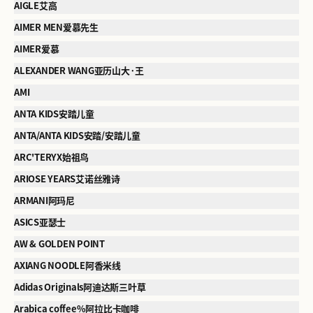
AIGLE艾高
AIMER MEN爱慕先生
AIMER爱慕
ALEXANDER WANG亚历山大·王
AMI
ANTA KIDS安踏儿童
ANTA/ANTA KIDS安踏/安踏儿童
ARC'TERYX始祖鸟
ARIOSE YEARS艾诺丝雅诗
ARMANI阿玛尼
ASICS亚瑟士
AW & GOLDEN POINT
AXIANG NOODLE阿香米线
Adidas Originals阿迪达斯三叶草
Arabica coffee%阿拉比卡咖啡