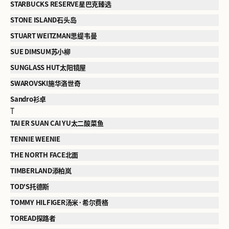
STARBUCKS RESERVE星巴克臻选
STONE ISLAND石头岛
STUART WEITZMAN思缇韦曼
SUE DIMSUM苏小柳
SUNGLASS HUT太阳镜屋
SWAROVSKI施华洛世奇
Sandro衫卓
T
TAI ER SUAN CAI YU太二酸菜鱼
TENNIE WEENIE
THE NORTH FACE北面
TIMBERLAND添柏岚
TOD'S托德斯
TOMMY HILFIGER汤米·希尔费格
TOREAD探路者