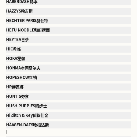
HABERDASH赫本
HAZZYS哈吉斯
HECHTER PARIS赫仕特
HEFU NOODLE和府捞面
HEYTEA喜茶
HIC希临
HOKA霍伽
HONMA本间高尔夫
HOPESHOW红袖
HR赫莲娜
HUNT'S夯食
HUSH PUPPIES暇步士
Hilditch & Key仙狄仕金
HÄAGEN-DAZS哈根达斯
I