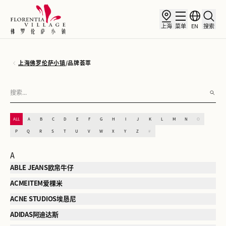
上海
菜单
EN
搜索
上海佛罗伦萨小镇
/
品牌荟萃
ALL
A
B
C
D
E
F
G
H
I
J
K
L
M
N
O
P
Q
R
S
T
U
V
W
X
Y
Z
#
A
ABLE JEANS欧帛牛仔
ACMEITEM爱棵米
ACNE STUDIOS埃恳尼
ADIDAS阿迪达斯