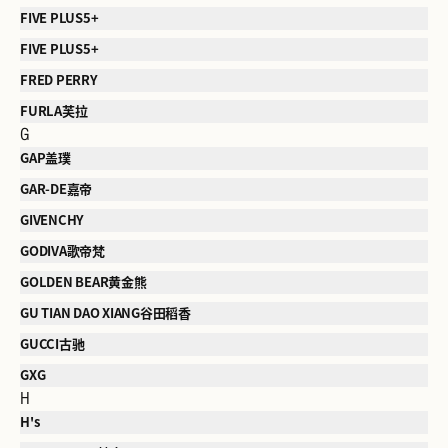
FIVE PLUS5+
FIVE PLUS5+
FRED PERRY
FURLA芙拉
G
GAP盖璞
GAR-DE嘉帝
GIVENCHY
GODIVA歌帝梵
GOLDEN BEAR黄金熊
GU TIAN DAO XIANG谷田稻香
GUCCI古驰
GXG
H
H's