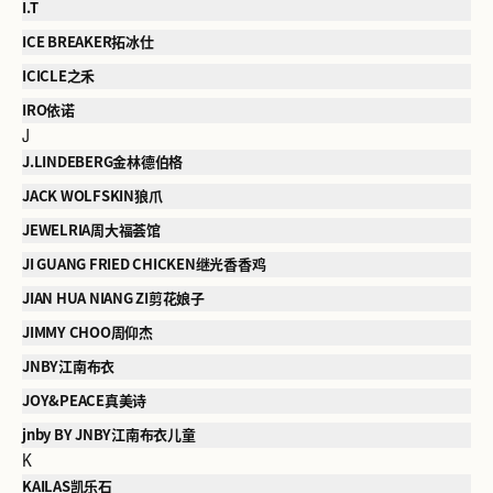
I.T
ICE BREAKER拓冰仕
ICICLE之禾
IRO依诺
J
J.LINDEBERG金林德伯格
JACK WOLFSKIN狼爪
JEWELRIA周大福荟馆
JI GUANG FRIED CHICKEN继光香香鸡
JIAN HUA NIANG ZI剪花娘子
JIMMY CHOO周仰杰
JNBY江南布衣
JOY&PEACE真美诗
jnby BY JNBY江南布衣儿童
K
KAILAS凯乐石