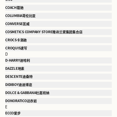
COACH蔻驰
COLUMBIA哥伦比亚
CONVERSE匡威
COSMETICS COMPANY STORE雅诗兰黛集团集合店
CROCS卡洛驰
CROQUIS速写
D
D-HARRY迪哈利
DAZZLE地素
DESCENTE迪桑特
DIDIBOY迪迪博迩
DOLCE & GABBANA杜嘉班纳
DONORATICO达衣岩
E
ECCO爱步