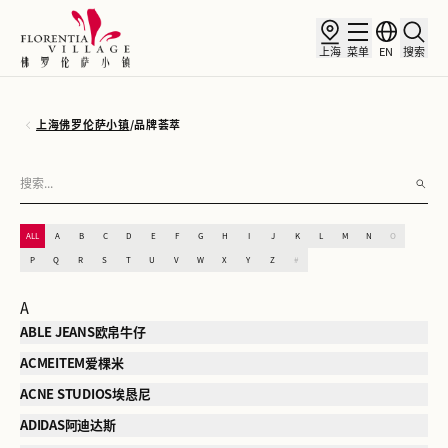
上海
菜单
EN
搜索
上海佛罗伦萨小镇
/
品牌荟萃
ALL
A
B
C
D
E
F
G
H
I
J
K
L
M
N
O
P
Q
R
S
T
U
V
W
X
Y
Z
#
A
ABLE JEANS欧帛牛仔
ACMEITEM爱棵米
ACNE STUDIOS埃恳尼
ADIDAS阿迪达斯