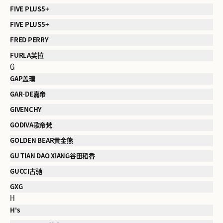
FIVE PLUS5+
FIVE PLUS5+
FRED PERRY
FURLA芙拉
G
GAP盖璞
GAR-DE嘉帝
GIVENCHY
GODIVA歌帝梵
GOLDEN BEAR黄金熊
GU TIAN DAO XIANG谷田稻香
GUCCI古驰
GXG
H
H's