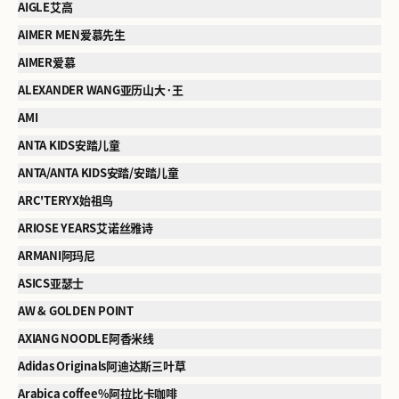
AIGLE艾高
AIMER MEN爱慕先生
AIMER爱慕
ALEXANDER WANG亚历山大·王
AMI
ANTA KIDS安踏儿童
ANTA/ANTA KIDS安踏/安踏儿童
ARC'TERYX始祖鸟
ARIOSE YEARS艾诺丝雅诗
ARMANI阿玛尼
ASICS亚瑟士
AW & GOLDEN POINT
AXIANG NOODLE阿香米线
Adidas Originals阿迪达斯三叶草
Arabica coffee%阿拉比卡咖啡