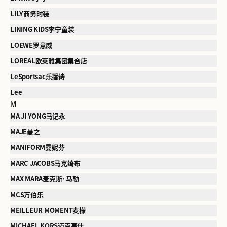
LILY商务时装
LINING KIDS李宁童装
LOEWE罗意威
LOREAL欧莱雅集团集合店
LeSportsac乐播诗
Lee
M
MA JI YONG马记永
MAJE曼之
MANIFORM曼妮芬
MARC JACOBS马克绮布
MAX MARA麦克斯·马勒
MCS万伯乐
MEILLEUR MOMENT麦檬
MICHAEL KORS迈克高仕