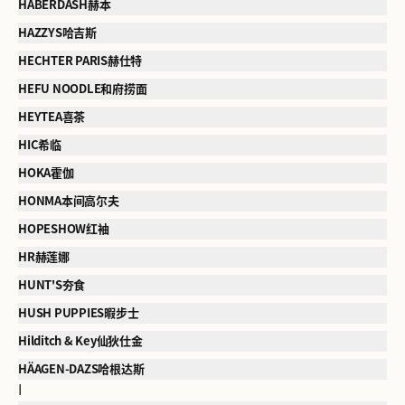
HABERDASH赫本
HAZZYS哈吉斯
HECHTER PARIS赫仕特
HEFU NOODLE和府捞面
HEYTEA喜茶
HIC希临
HOKA霍伽
HONMA本间高尔夫
HOPESHOW红袖
HR赫莲娜
HUNT'S夯食
HUSH PUPPIES暇步士
Hilditch & Key仙狄仕金
HÄAGEN-DAZS哈根达斯
I