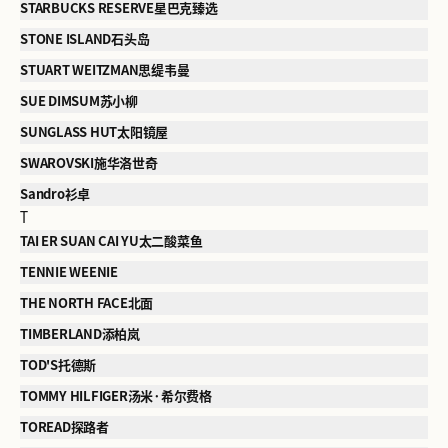
STARBUCKS RESERVE星巴克臻选
STONE ISLAND石头岛
STUART WEITZMAN思缇韦曼
SUE DIMSUM苏小柳
SUNGLASS HUT太阳镜屋
SWAROVSKI施华洛世奇
Sandro衫卓
T
TAI ER SUAN CAI YU太二酸菜鱼
TENNIE WEENIE
THE NORTH FACE北面
TIMBERLAND添柏岚
TOD'S托德斯
TOMMY HILFIGER汤米·希尔费格
TOREAD探路者