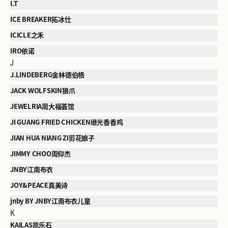
I.T
ICE BREAKER拓冰仕
ICICLE之禾
IRO依诺
J
J.LINDEBERG金林德伯格
JACK WOLFSKIN狼爪
JEWELRIA周大福荟馆
JI GUANG FRIED CHICKEN继光香香鸡
JIAN HUA NIANG ZI剪花娘子
JIMMY CHOO周仰杰
JNBY江南布衣
JOY&PEACE真美诗
jnby BY JNBY江南布衣儿童
K
KAILAS凯乐石