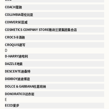
COACH蔻驰
COLUMBIA哥伦比亚
CONVERSE匡威
COSMETICS COMPANY STORE雅诗兰黛集团集合店
CROCS卡洛驰
CROQUIS速写
D
D-HARRY迪哈利
DAZZLE地素
DESCENTE迪桑特
DIDIBOY迪迪博迩
DOLCE & GABBANA杜嘉班纳
DONORATICO达衣岩
E
ECCO爱步