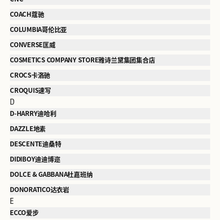
COACH蔻驰
COLUMBIA哥伦比亚
CONVERSE匡威
COSMETICS COMPANY STORE雅诗兰黛集团集合店
CROCS卡洛驰
CROQUIS速写
D
D-HARRY迪哈利
DAZZLE地素
DESCENTE迪桑特
DIDIBOY迪迪博迩
DOLCE & GABBANA杜嘉班纳
DONORATICO达衣岩
E
ECCO爱步