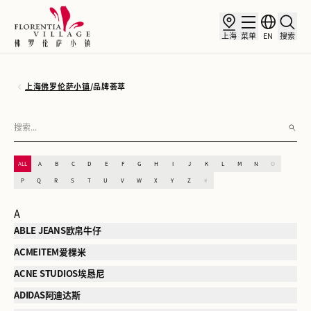
上海
菜单
EN
搜索
上海佛罗伦萨小镇
/
品牌荟萃
ALL
A
B
C
D
E
F
G
H
I
J
K
L
M
N
O
P
Q
R
S
T
U
V
W
X
Y
Z
#
A
ABLE JEANS欧帛牛仔
ACMEITEM爱棵米
ACNE STUDIOS埃恳尼
ADIDAS阿迪达斯