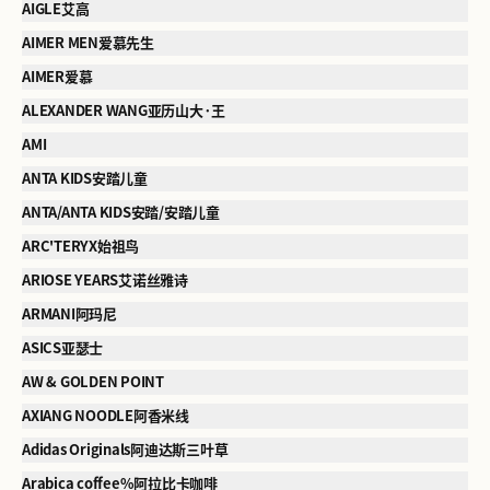
AIGLE艾高
AIMER MEN爱慕先生
AIMER爱慕
ALEXANDER WANG亚历山大·王
AMI
ANTA KIDS安踏儿童
ANTA/ANTA KIDS安踏/安踏儿童
ARC'TERYX始祖鸟
ARIOSE YEARS艾诺丝雅诗
ARMANI阿玛尼
ASICS亚瑟士
AW & GOLDEN POINT
AXIANG NOODLE阿香米线
Adidas Originals阿迪达斯三叶草
Arabica coffee%阿拉比卡咖啡