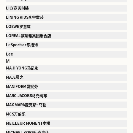
LILY商务时装
LINING KIDS李宁童装
LOEWE罗意威
LOREAL欧莱雅集团集合店
LeSportsac乐播诗
Lee
M
MA JI YONG马记永
MAJE曼之
MANIFORM曼妮芬
MARC JACOBS马克绮布
MAX MARA麦克斯·马勒
MCS万伯乐
MEILLEUR MOMENT麦檬
MICHAEL KORS迈克高仕