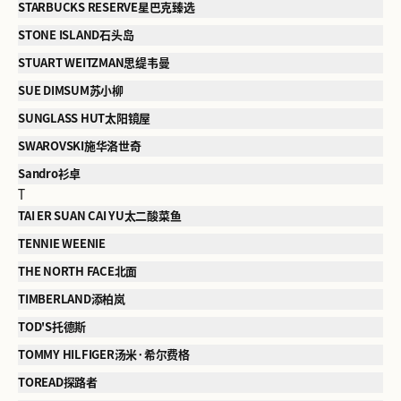
STARBUCKS RESERVE星巴克臻选
STONE ISLAND石头岛
STUART WEITZMAN思缇韦曼
SUE DIMSUM苏小柳
SUNGLASS HUT太阳镜屋
SWAROVSKI施华洛世奇
Sandro衫卓
T
TAI ER SUAN CAI YU太二酸菜鱼
TENNIE WEENIE
THE NORTH FACE北面
TIMBERLAND添柏岚
TOD'S托德斯
TOMMY HILFIGER汤米·希尔费格
TOREAD探路者