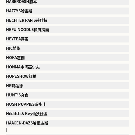
HABERDASH赫本
HAZZYS哈吉斯
HECHTER PARIS赫仕特
HEFU NOODLE和府捞面
HEYTEA喜茶
HIC希临
HOKA霍伽
HONMA本间高尔夫
HOPESHOW红袖
HR赫莲娜
HUNT'S夯食
HUSH PUPPIES暇步士
Hilditch & Key仙狄仕金
HÄAGEN-DAZS哈根达斯
I