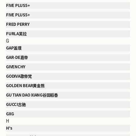
FIVE PLUS5+
FIVE PLUS5+
FRED PERRY
FURLA芙拉
G
GAP盖璞
GAR-DE嘉帝
GIVENCHY
GODIVA歌帝梵
GOLDEN BEAR黄金熊
GU TIAN DAO XIANG谷田稻香
GUCCI古驰
GXG
H
H's