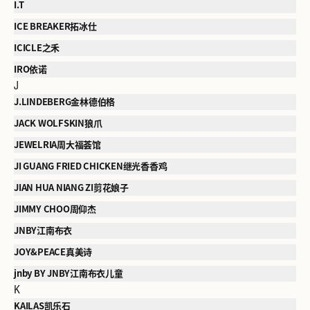
I.T
ICE BREAKER拓冰仕
ICICLE之禾
IRO依诺
J
J.LINDEBERG金林德伯格
JACK WOLFSKIN狼爪
JEWELRIA周大福荟馆
JI GUANG FRIED CHICKEN继光香香鸡
JIAN HUA NIANG ZI剪花娘子
JIMMY CHOO周仰杰
JNBY江南布衣
JOY&PEACE真美诗
jnby BY JNBY江南布衣儿童
K
KAILAS凯乐石