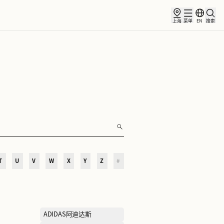
俱乐部
合作伙伴
小镇新闻
O
P
Q
R
S
T
U
V
W
X
Y