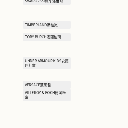
NIKE耐克
PANGGULI RESTAURANT
PANKOO釜山
胖古丽新疆菜
PETIT BATEAU小帆船
PIZZA HUT必
PORTS宝姿
PRADA普拉达
PUMA SELECT彪马黑标
PUMA彪马
REVAN芮范
ROOKIE乐集
SALOMON萨洛蒙
SAM EDELM