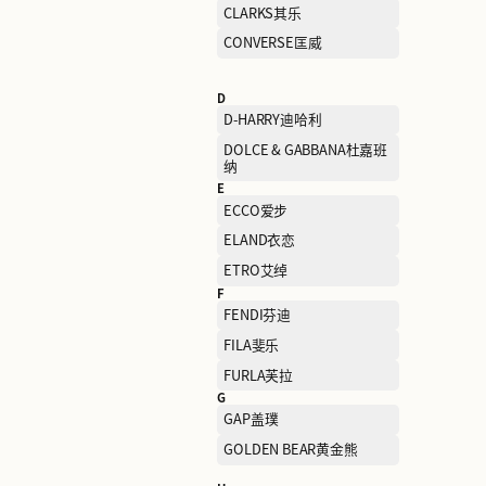
BIEMLOFEN 比音勒芬
BOTTEGA VENETA葆蝶家
BURBERRY博柏利
C
C.BANNER千百度
CHAMPION冠军
CLARKS其乐
CONVERSE匡威
D
D-HARRY迪哈利
DOLCE & GABBANA杜嘉班
纳
E