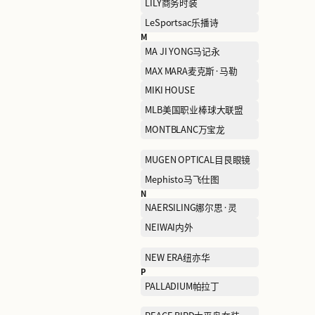
HUSH PUPPIES暇步士
I
I.T
J
J.LINDEBERG金林德伯格
JIAN HUA NIANG ZI剪花娘
子
jnby BY JNBY江南布衣儿
K
KAILAS凯乐石
KORADIOR ELSEWHERE
思女装
L
L'OCCITANE欧舒丹
LEGO乐高