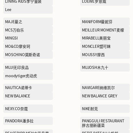
Hilditch & Key仙狄仕金
ICE BREAKER拓冰仕
JACK WOLFSKIN狼爪
JIMMY CHOO周仰杰
童
KANINE GROUP
珂
KORADIOR（EEKA M
CLUB）珂莱蒂尔
LA MARTINA拉马丁纳
LEVI’S李维斯