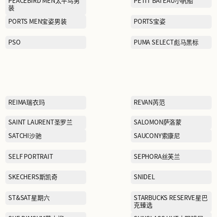
LINING KIDS李宁童装
Lee
MAJE曼之
MCS万伯乐
MINGSI
MO&CO摩安珂
MOSCHINO莫斯奇诺
MUJI无印良品
moodytiger虎动虎
NAUTICA诺蒂卡
NEW BALANCE