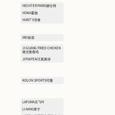
EHE
EIFINI伊芙丽
EMBRY FORM安莉芳
ERDOS鄂尔多
FILA FUSION斐乐潮牌
FILA KIDS斐乐
FIVE PLUS5+
FRED PERRY
GIVENCHY
GODIVA歌帝梵
GUCCI古驰
GXG
HAZZYS哈吉斯
HECHTER PAR
HIC希临
HOKA霍伽
HR赫莲娜
HUNT'S夯食