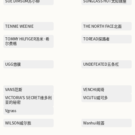
NEXY.CO奈蔻
PANDORA潘多拉
PEACEBIRD MEN太平鸟男
装
夫
PORTS MEN宝姿男装
士
PSO
REIMA瑞衣玛
SAINT LAURENT圣罗兰