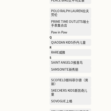
LILY商务时装
LeSportsac乐播诗
M
MA JI YONG马记永
MAX MARA麦克斯·马勒
MIKI HOUSE
MLB美国职业棒球大联盟
MONTBLANC万宝龙
MUGEN OPTICAL目艮眼镜
Mephisto马飞仕图
N
NAERSILING娜尔思·灵
NEIWAI内外