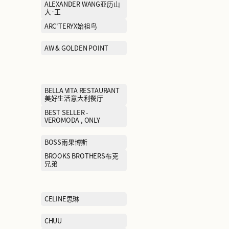
ACNE STUDIOS埃恳尼
ADIDAS阿迪达
AIMER爱慕
ALEXANDER 
大·王
ANTA/ANTA KIDS安踏/安踏
ARC'TERYX始
儿童
ASICS亚瑟士
AW & GOLDEN 
Arabica coffee%阿拉比卡
咖啡
BALLY巴利
BELLA VITA RE
美好生活意大利
BEST SELLER - JACK &
BEST SELLER -
JONES , SELECTED杰克琼
VEROMODA , O
斯/思莱德