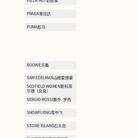
LOEWE罗意威
LOREAL欧莱
MANIFORM曼妮芬
MARC JACOB
MEILLEUR MOMENT麦檬
MICHAEL KO
MIRABELL美丽宝
MLB KIDS
MONCLER盟可睐
MONTBELL美山
MOUSSY摩西
MUGEN OPTICA
Shop目艮眼镜
MUJOSH木九十
Mackage迈凯奇
NAVIGARE纳维凯尔
NBA KIDSNBA
NEW BALANCE GREY
NEW BALANCE
儿童