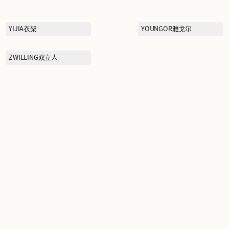
SATCHI沙驰
SELF PORTRAIT
SKECHERS斯凯奇
ST&SAT星期六
韦
SUE DIMSUM苏小柳
TENNIE WEENIE
TOMMY HILFIGER汤米·希
尔费格