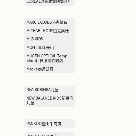
HÄAGEN-DAZS哈根达斯
ICICLE之禾
IRO依诺
JEWELRIA周大福荟馆
JI GUANG FRIE
继光香香鸡
JNBY江南布衣
JOY&PEACE真
KFC肯德基
KOLON SPOR
Kate Spade凯特丝蓓
LACOSTE拉科斯特
LAFUMA乐飞叶
LI-NING 1990李宁1990
LI-NING李宁