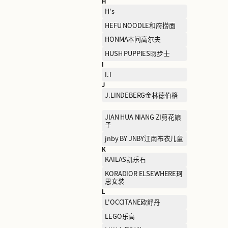
ECCO爱步
ELAND衣恋
ETRO艾绰
F
FENDI芬迪
FILA斐乐
FURLA芙拉
G
GAP盖璞
GOLDEN BEAR黄金熊
H
H's
HEFU NOODLE和府捞面
HONMA本间高尔夫