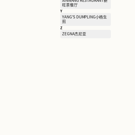
SAMSONITE新秀丽
SCOFIELD斯科菲尔德（男
装）
SKECHERS KIDS斯凯奇儿
童
SOVOGUE上格
STUART WEITZMAN思缇
曼
Sandro衫卓
T
TAI ER SUAN CAI YU太二酸
菜鱼
TOD'S托德斯
TUMI途明