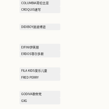
BOSIDENG波司登
BOSS雨果博斯
BROADCASTMART播
BROOKS BRO
兄弟
CAMPER
CELINE思琳
CHOW TAI FOOK周大福
CHUU
COACH蔻驰
COLUMBIA哥
CROCS卡洛驰
CROQUIS速写
DESCENTE迪桑特
DIDIBOY迪迪博