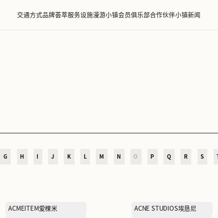
交通方式
品牌荟萃
服务设施
漫游小镇
会员
萃
D
E
F
G
H
I
J
K
L
M
N