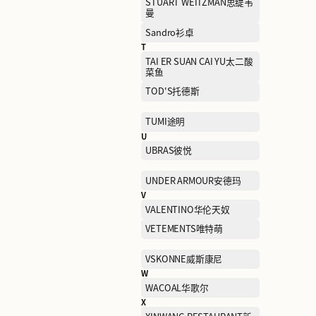
NEW ERA纽亦华
P
PALLADIUM帕拉丁
PEACE BIRD太平鸟女装
POLO RALPH LAUREN拉
劳伦
PRIME TIME OUTLETS瑞
手表集合店
Paw in Paw
Q
QIAODAN KIDS乔丹儿童
R
RARE威雅
S
SAINT ANGELO报喜鸟