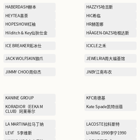
EDITION
ELEGANT PROSPER雅莹
Eland Kids依恋童装
FERRAGAMO菲拉格慕
FIVE PLUS5+
GAR-DE嘉帝
GU TIAN DAO XIANG谷田
稻香
HABERDASH赫本
HEYTEA喜茶
HOPESHOW红袖