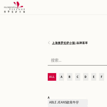
上海佛罗伦萨小镇
/
品牌荟
ALL
A
B
C