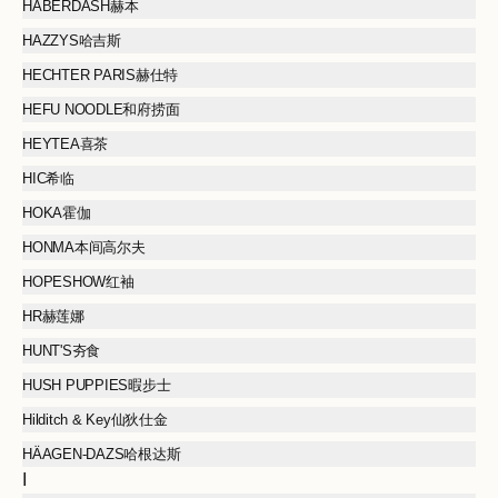
HABERDASH赫本
HAZZYS哈吉斯
HECHTER PARIS赫仕特
HEFU NOODLE和府捞面
HEYTEA喜茶
HIC希临
HOKA霍伽
HONMA本间高尔夫
HOPESHOW红袖
HR赫莲娜
HUNT'S夯食
HUSH PUPPIES暇步士
Hilditch & Key仙狄仕金
HÄAGEN-DAZS哈根达斯
I