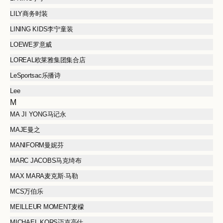
LILY商务时装
LINING KIDS李宁童装
LOEWE罗意威
LOREAL欧莱雅集团集合店
LeSportsac乐播诗
Lee
M
MA JI YONG马记永
MAJE曼之
MANIFORM曼妮芬
MARC JACOBS马克绮布
MAX MARA麦克斯·马勒
MCS万伯乐
MEILLEUR MOMENT麦檬
MICHAEL KORS迈克高仕