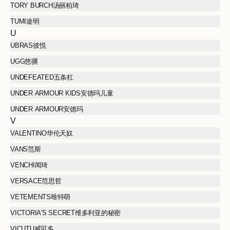
TORY BURCH汤丽柏琦
TUMI途明
U
UBRAS彼悦
UGG悠骥
UNDEFEATED五条杠
UNDER ARMOUR KIDS安德玛儿童
UNDER ARMOUR安德玛
V
VALENTINO华伦天奴
VANS范斯
VENCHI闻琦
VERSACE范思哲
VETEMENTS唯特萌
VICTORIA'S SECRET维多利亚的秘密
VICUTU威可多