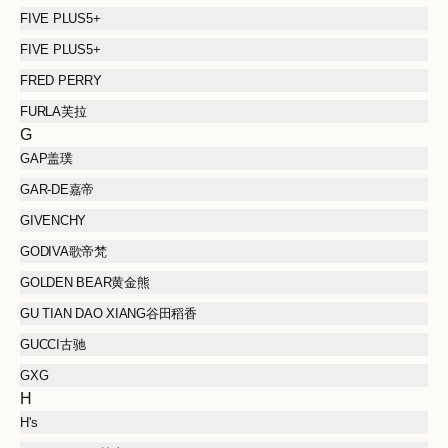
FIVE PLUS5+
FIVE PLUS5+
FRED PERRY
FURLA芙拉
G
GAP盖璞
GAR-DE嘉帝
GIVENCHY
GODIVA歌帝梵
GOLDEN BEAR黄金熊
GU TIAN DAO XIANG谷田稻香
GUCCI古驰
GXG
H
H's