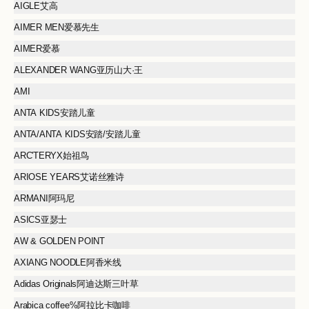
AIGLE艾高
AIMER MEN爱慕先生
AIMER爱慕
ALEXANDER WANG亚历山大·王
AMI
ANTA KIDS安踏儿童
ANTA/ANTA KIDS安踏/安踏儿童
ARC'TERYX始祖鸟
ARIOSE YEARS艾诺丝雅诗
ARMANI阿玛尼
ASICS亚瑟士
AW & GOLDEN POINT
AXIANG NOODLE阿香米线
Adidas Originals阿迪达斯三叶草
Arabica coffee%阿拉比卡咖啡