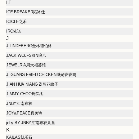
I.T
ICE BREAKER拓冰仕
ICICLE之禾
IRO依诺
J
J.LINDEBERG金林德伯格
JACK WOLFSKIN狼爪
JEWELRIA周大福荟馆
JI GUANG FRIED CHICKEN继光香香鸡
JIAN HUA NIANG ZI剪花娘子
JIMMY CHOO周仰杰
JNBY江南布衣
JOY&PEACE真美诗
jnby BY JNBY江南布衣儿童
K
KAILAS凯乐石