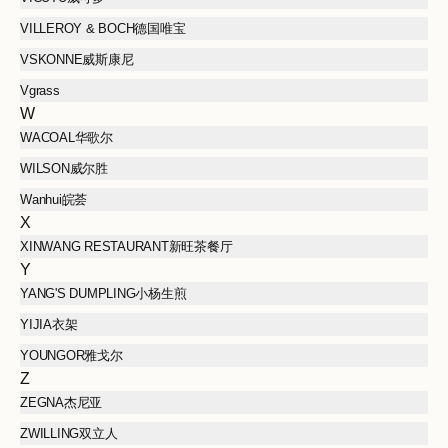
VILLEROY & BOCH德国唯宝
VSKONNE威斯康尼
Vgrass
W
WACOAL华歌尔
WILSON威尔胜
Wanhui皖荟
X
XINWANG RESTAURANT新旺茶餐厅
Y
YANG'S DUMPLING小杨生煎
YIJIA衣架
YOUNGOR雅戈尔
Z
ZEGNA杰尼亚
ZWILLING双立人