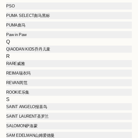
PSO
PUMA SELECT彪马黑标
PUMA彪马
Paw in Paw
Q
QIAODAN KIDS乔丹儿童
R
RARE威雅
REIMA瑞衣玛
REVAN芮范
ROOKIE乐集
S
SAINT ANGELO报喜鸟
SAINT LAURENT圣罗兰
SALOMON萨洛蒙
SAM EDELMAN山姆爱德曼