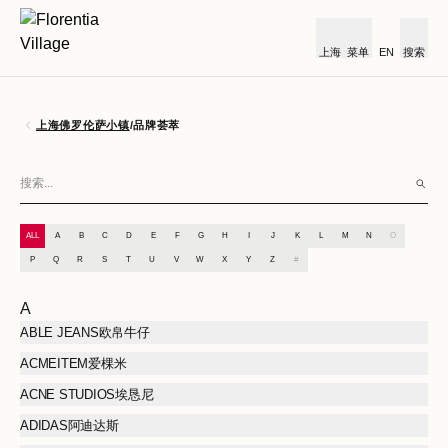
上海
菜单
EN
搜索
上海佛罗伦萨小镇
/
品牌荟萃
ALL
A
B
C
D
E
F
G
H
I
J
K
L
M
N
O
P
Q
R
S
T
U
V
W
X
Y
Z
#
A
ABLE JEANS欧帛牛仔
ACMEITEM爱棵米
ACNE STUDIOS埃恳尼
ADIDAS阿迪达斯