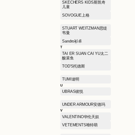
NAERSILING娜尔思·灵
NEIWAI内外
NEW ERA纽亦华
P
PALLADIUM帕拉丁
PEACE BIRD太平鸟女装
POLO RALPH LAUREN拉
夫劳伦
PRIME TIME OUTLETS瑞
士手表集合店
Paw in Paw
Q
QIAODAN KIDS乔丹儿童
R