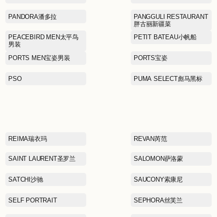
LA MARTINA拉马丁纳
LEVI’S李维斯
LINING KIDS李宁童装
Lee
MAJE曼之
MCS万伯乐
MINGSI
MO&CO摩安珂
MOSCHINO莫斯奇诺
MUJI无印良品
moodytiger虎动虎