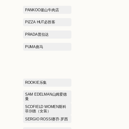
LACOSTE拉科斯特
LAFUMA乐飞叶
LI-NING 1990李宁1990
LI-NING李宁
LOEWE罗意威
LOREAL欧莱
MANIFORM曼妮芬
MARC JACO
MEILLEUR MOMENT麦檬
MICHAEL K
MIRABELL美丽宝
MLB KIDS
MONCLER盟可睐
MONTBELL美
MOUSSY摩西
MUGEN OPTIC
Shop目艮眼镜
MUJOSH木九十
Mackage迈凯奇