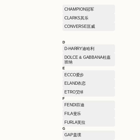
BIEMLOFEN 比音勒芬
BOTTEGA VENETA葆蝶
BURBERRY博柏利
C
C.BANNER千百度
CHAMPION冠军
CLARKS其乐
CONVERSE匡威
D
D-HARRY迪哈利