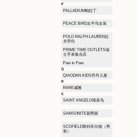
L'OCCITANE欧舒丹
LEGO乐高
LILY商务时装
LeSportsac乐播诗
M
MA JI YONG马记永
MAX MARA麦克斯·马勒
MIKI HOUSE
MLB美国职业棒球大联盟
MONTBLANC万宝龙
MUGEN OPTICAL目艮眼
镜
Mephisto马飞仕图
N