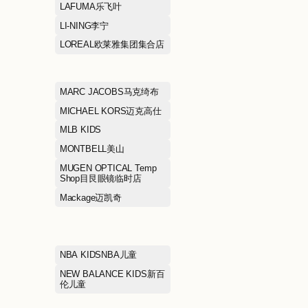
HIC希临
HOKA霍伽
HR赫莲娜
HUNT'S夯食
HÄAGEN-DAZS哈根达斯
ICICLE之禾
IRO依诺
JEWELRIA周大福荟馆
JI GUANG FRI
CHICKEN继光
JNBY江南布衣
JOY&PEACE
KFC肯德基
KOLON SPOR
Kate Spade凯特丝蓓