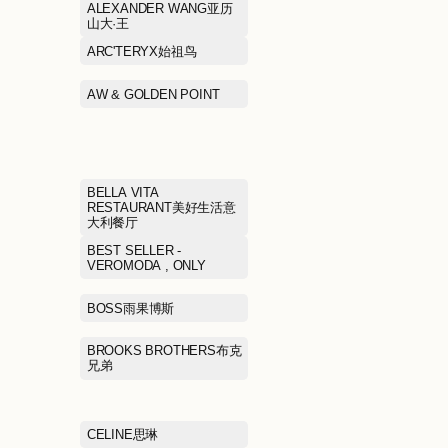
ACNE STUDIOS埃恳尼
ADIDAS阿迪达
AIMER爱慕
ALEXANDER 
山大·王
ANTA/ANTA KIDS安踏/安
ARC'TERYX始
踏儿童
ASICS亚瑟士
AW & GOLDEN
Arabica coffee%阿拉比卡
咖啡
BALLY巴利
BELLA VITA
RESTAURAN
大利餐厅
BEST SELLER - JACK &
BEST SELLER 
JONES , SELECTED杰克
VEROMODA , 