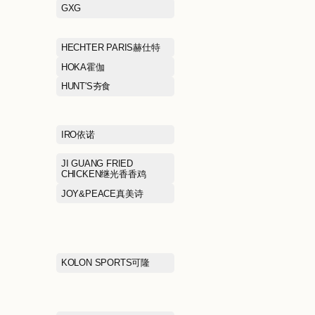
EHE
EIFINI伊芙丽
EMBRY FORM安莉芳
ERDOS鄂尔多
FILA FUSION斐乐潮牌
FILA KIDS斐
FIVE PLUS5+
FRED PERRY
GIVENCHY
GODIVA歌帝梵
GUCCI古驰
GXG
HAZZYS哈吉斯
HECHTER PA