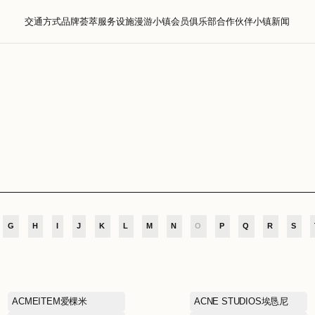
交通方式
品牌荟萃
服务设施
漫游小镇
会员
萃
D
E
F
G
H
I
J
K
L
M
N