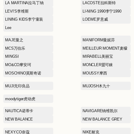
HEYTEA喜茶
HOPESHOW红袖
Hilditch & Key仙狄仕金
ICE BREAKER拓冰仕
JACK WOLFSKIN狼爪
JIMMY CHOO周仰杰
KANINE GROUP
KORADIOR（EEKA M
CLUB）珂莱蒂尔