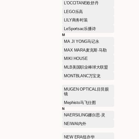
HEFU NOODLE和府捞面
HONMA本间高尔夫
HUSH PUPPIES暇步士
I
I.T
J
J.LINDEBERG金林德伯格
JIAN HUA NIANG ZI剪花
娘子
jnby BY JNBY江南布衣儿
童
K
KAILAS凯乐石
KORADIOR ELSEWHERE
珂思女装
L