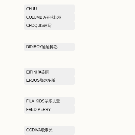
琼斯/思莱德
BOSIDENG波司登
BOSS雨果博斯
BROADCASTMART播
BROOKS BRO
兄弟
CAMPER
CELINE思琳
CHOW TAI FOOK周大福
CHUU
COACH蔻驰
COLUMBIA哥
CROCS卡洛驰
CROQUIS速写
DESCENTE迪桑特
DIDIBOY迪迪