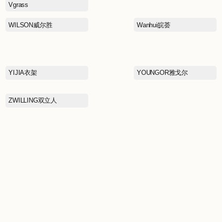
REIMA瑞衣玛
SAINT LAURENT圣罗兰
SATCHI沙驰
男
SELF PORTRAIT
SKECHERS斯凯奇
ST&SAT星期六
SUE DIMSUM苏小柳
二
TENNIE WEENIE