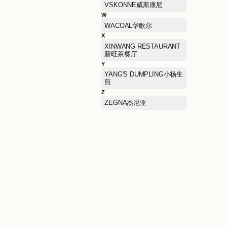
RARE威雅
S
SAINT ANGELO报喜鸟
SAMSONITE新秀丽
SCOFIELD斯科菲尔德（
装）
SKECHERS KIDS斯凯奇
儿童
SOVOGUE上格
STUART WEITZMAN思缇
韦曼
Sandro衫卓
T
TAI ER SUAN CAI YU太