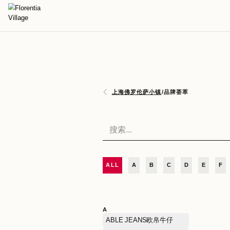
上海佛罗伦萨小镇
/
品牌荟
ALL
A
B
C