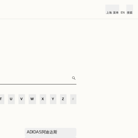
俱乐部
合作伙伴
小镇新闻
O
P
Q
R
S
T
U
V
W
X
Y