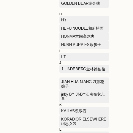
DOLCE & GABBANA杜嘉
班纳
E
ECCO爱步
ELAND衣恋
ETRO艾绰
F
FENDI芬迪
FILA斐乐
FURLA芙拉
G
GAP盖璞
GOLDEN BEAR黄金熊
H
H's