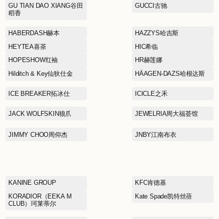
DONORATICO达衣岩
EDITION
ELEGANT PROSPER雅莹
Eland Kids依恋童装
FERRAGAMO菲拉格慕
FIVE PLUS5+
GAR-DE嘉帝
GU TIAN DAO XIANG谷田
稻香
HABERDASH赫本