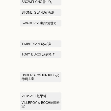
NAVIGARE纳维凯尔
NBA KIDSNB
NEW BALANCE GREY
NEW BALANC
伦儿童
NIKE耐克
PANGGULI RESTAURANT
PANKOO釜山
胖古丽新疆菜
PETIT BATEAU小帆船
PIZZA HUT必
PORTS宝姿
PRADA普拉达
PUMA SELECT彪马黑标
PUMA彪马