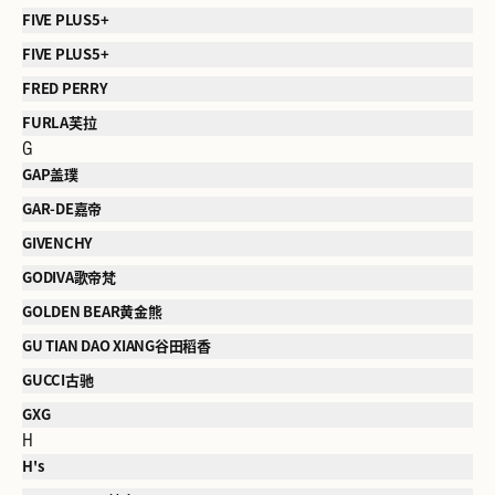
FIVE PLUS5+
FIVE PLUS5+
FRED PERRY
FURLA芙拉
G
GAP盖璞
GAR-DE嘉帝
GIVENCHY
GODIVA歌帝梵
GOLDEN BEAR黄金熊
GU TIAN DAO XIANG谷田稻香
GUCCI古驰
GXG
H
H's