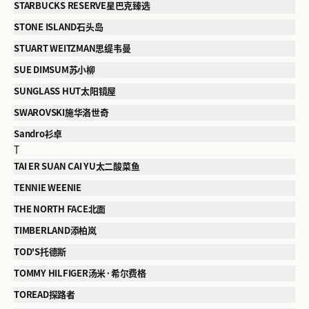
STARBUCKS RESERVE星巴克臻选
STONE ISLAND石头岛
STUART WEITZMAN思缇韦曼
SUE DIMSUM苏小柳
SUNGLASS HUT太阳镜屋
SWAROVSKI施华洛世奇
Sandro衫卓
T
TAI ER SUAN CAI YU太二酸菜鱼
TENNIE WEENIE
THE NORTH FACE北面
TIMBERLAND添柏岚
TOD'S托德斯
TOMMY HILFIGER汤米·希尔费格
TOREAD探路者