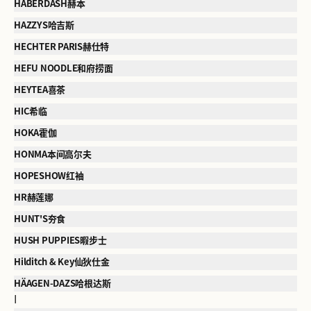
HABERDASH赫本
HAZZYS哈吉斯
HECHTER PARIS赫仕特
HEFU NOODLE和府捞面
HEYTEA喜茶
HIC希临
HOKA霍伽
HONMA本间高尔夫
HOPESHOW红袖
HR赫莲娜
HUNT'S夯食
HUSH PUPPIES暇步士
Hilditch & Key仙狄仕金
HÄAGEN-DAZS哈根达斯
I