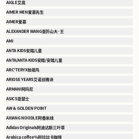
AIGLE艾高
AIMER MEN爱慕先生
AIMER爱慕
ALEXANDER WANG亚历山大·王
AMI
ANTA KIDS安踏儿童
ANTA/ANTA KIDS安踏/安踏儿童
ARC'TERYX始祖鸟
ARIOSE YEARS艾诺丝雅诗
ARMANI阿玛尼
ASICS亚瑟士
AW & GOLDEN POINT
AXIANG NOODLE阿香米线
Adidas Originals阿迪达斯三叶草
Arabica coffee%阿拉比卡咖啡