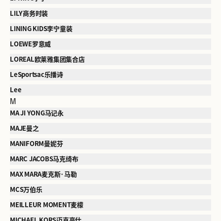
LILY商务时装
LINING KIDS李宁童装
LOEWE罗意威
LOREAL欧莱雅集团集合店
LeSportsac乐播诗
Lee
M
MA JI YONG马记永
MAJE曼之
MANIFORM曼妮芬
MARC JACOBS马克绮布
MAX MARA麦克斯·马勒
MCS万伯乐
MEILLEUR MOMENT麦檬
MICHAEL KORS迈克高仕