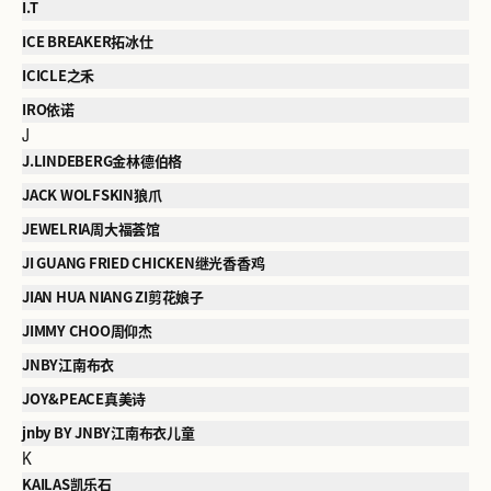
I.T
ICE BREAKER拓冰仕
ICICLE之禾
IRO依诺
J
J.LINDEBERG金林德伯格
JACK WOLFSKIN狼爪
JEWELRIA周大福荟馆
JI GUANG FRIED CHICKEN继光香香鸡
JIAN HUA NIANG ZI剪花娘子
JIMMY CHOO周仰杰
JNBY江南布衣
JOY&PEACE真美诗
jnby BY JNBY江南布衣儿童
K
KAILAS凯乐石