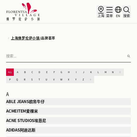
上海
菜单
EN
搜索
上海佛罗伦萨小镇
/
品牌荟萃
ALL
A
B
C
D
E
F
G
H
I
J
K
L
M
N
O
P
Q
R
S
T
U
V
W
X
Y
Z
#
A
ABLE JEANS欧帛牛仔
ACMEITEM爱棵米
ACNE STUDIOS埃恳尼
ADIDAS阿迪达斯