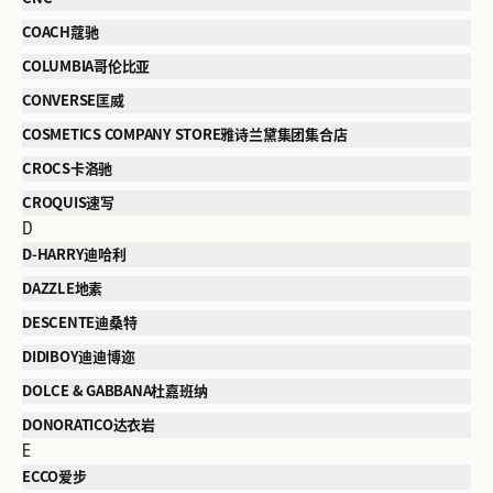
COACH蔻驰
COLUMBIA哥伦比亚
CONVERSE匡威
COSMETICS COMPANY STORE雅诗兰黛集团集合店
CROCS卡洛驰
CROQUIS速写
D
D-HARRY迪哈利
DAZZLE地素
DESCENTE迪桑特
DIDIBOY迪迪博迩
DOLCE & GABBANA杜嘉班纳
DONORATICO达衣岩
E
ECCO爱步