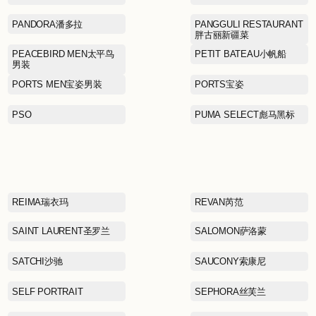
LA MARTINA拉马丁纳
LEVI’S李维斯
LINING KIDS李宁童装
Lee
MAJE曼之
MCS万伯乐
MINGSI
MO&CO摩安珂
MOSCHINO莫斯奇诺
MUJI无印良品
moodytiger虎动虎