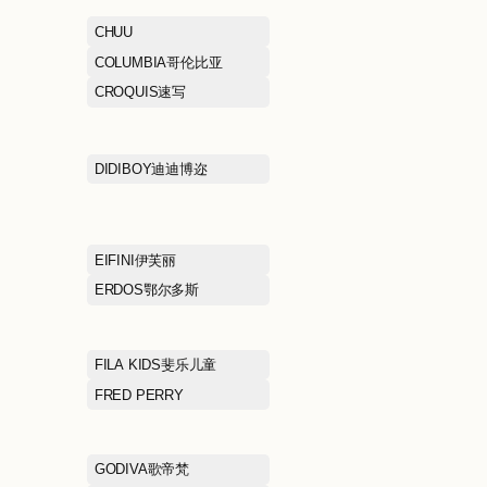
琼斯/思莱德
BOSIDENG波司登
BOSS雨果博斯
BROADCASTMART播
BROOKS BRO
兄弟
CAMPER
CELINE思琳
CHOW TAI FOOK周大福
CHUU
COACH蔻驰
COLUMBIA哥
CROCS卡洛驰
CROQUIS速写
DESCENTE迪桑特
DIDIBOY迪迪