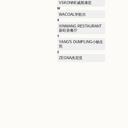
RARE威雅
S
SAINT ANGELO报喜鸟
SAMSONITE新秀丽
SCOFIELD斯科菲尔德（
装）
SKECHERS KIDS斯凯奇
儿童
SOVOGUE上格
STUART WEITZMAN思缇
韦曼
Sandro衫卓
T
TAI ER SUAN CAI YU太