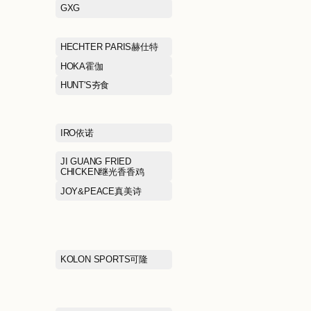
EHE
EIFINI伊芙丽
EMBRY FORM安莉芳
ERDOS鄂尔多
FILA FUSION斐乐潮牌
FILA KIDS斐
FIVE PLUS5+
FRED PERRY
GIVENCHY
GODIVA歌帝梵
GUCCI古驰
GXG
HAZZYS哈吉斯
HECHTER PA