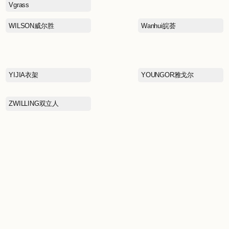
REIMA瑞衣玛
SAINT LAURENT圣罗兰
SATCHI沙驰
男
SELF PORTRAIT
SKECHERS斯凯奇
ST&SAT星期六
SUE DIMSUM苏小柳
二
TENNIE WEENIE