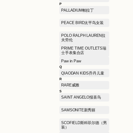
L'OCCITANE欧舒丹
LEGO乐高
LILY商务时装
LeSportsac乐播诗
M
MA JI YONG马记永
MAX MARA麦克斯·马勒
MIKI HOUSE
MLB美国职业棒球大联盟
MONTBLANC万宝龙
MUGEN OPTICAL目艮眼
镜
Mephisto马飞仕图
N