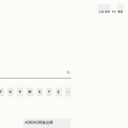
俱乐部
合作伙伴
小镇新闻
O
P
Q
R
S
T
U
V
W
X
Y