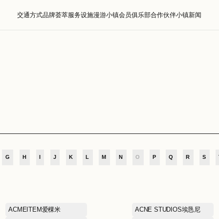
交通方式
品牌荟萃
服务设施
漫游小镇
会员
萃
D
E
F
G
H
I
J
K
L
M
N