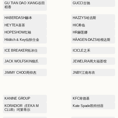
DONORATICO达衣岩
EDITION
ELEGANT PROSPER雅莹
Eland Kids依恋童装
FERRAGAMO菲拉格慕
FIVE PLUS5+
GAR-DE嘉帝
GU TIAN DAO XIANG谷田
稻香
HABERDASH赫本