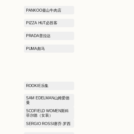
LACOSTE拉科斯特
LAFUMA乐飞叶
LI-NING 1990李宁1990
LI-NING李宁
LOEWE罗意威
LOREAL欧莱
MANIFORM曼妮芬
MARC JACO
MEILLEUR MOMENT麦檬
MICHAEL K
MIRABELL美丽宝
MLB KIDS
MONCLER盟可睐
MONTBELL美
MOUSSY摩西
MUGEN OPTIC
Shop目艮眼镜
MUJOSH木九十
Mackage迈凯奇