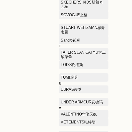
NAERSILING娜尔思·灵
NEIWAI内外
NEW ERA纽亦华
P
PALLADIUM帕拉丁
PEACE BIRD太平鸟女装
POLO RALPH LAUREN拉
夫劳伦
PRIME TIME OUTLETS瑞
士手表集合店
Paw in Paw
Q
QIAODAN KIDS乔丹儿童
R