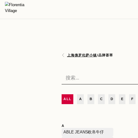
上海佛罗伦萨小镇
/
品牌荟
ALL
A
B
C