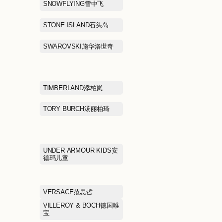
NAVIGARE纳维凯尔
NBA KIDSNB
NEW BALANCE GREY
NEW BALANC
伦儿童
NIKE耐克
PANGGULI RESTAURANT
PANKOO釜山
胖古丽新疆菜
PETIT BATEAU小帆船
PIZZA HUT必
PORTS宝姿
PRADA普拉达
PUMA SELECT彪马黑标
PUMA彪马