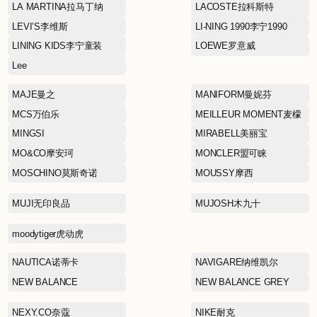
HEYTEA喜茶
HOPESHOW红袖
Hilditch & Key仙狄仕金
ICE BREAKER拓冰仕
JACK WOLFSKIN狼爪
JIMMY CHOO周仰杰
KANINE GROUP
KORADIOR（EEKA M
CLUB）珂莱蒂尔