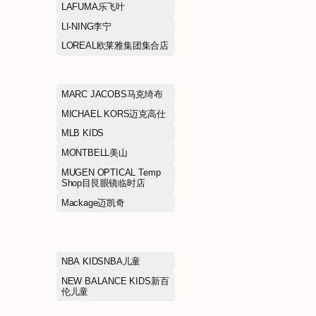
HIC希临
HOKA霍伽
HR赫莲娜
HUNT'S夯食
HÄAGEN-DAZS哈根达斯
ICICLE之禾
IRO依诺
JEWELRIA周大福荟馆
JI GUANG FRI
CHICKEN继光
JNBY江南布衣
JOY&PEACE
KFC肯德基
KOLON SPOR
Kate Spade凯特丝蓓