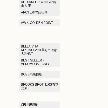
ACNE STUDIOS埃恳尼
ADIDAS阿迪达
AIMER爱慕
ALEXANDER 
山大·王
ANTA/ANTA KIDS安踏/安
ARC'TERYX始
踏儿童
ASICS亚瑟士
AW & GOLDEN
Arabica coffee%阿拉比卡
咖啡
BALLY巴利
BELLA VITA
RESTAURAN
大利餐厅
BEST SELLER - JACK &
BEST SELLER 
JONES , SELECTED杰克
VEROMODA , 