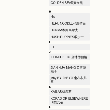
DOLCE & GABBANA杜嘉
班纳
E
ECCO爱步
ELAND衣恋
ETRO艾绰
F
FENDI芬迪
FILA斐乐
FURLA芙拉
G
GAP盖璞
GOLDEN BEAR黄金熊
H
H's