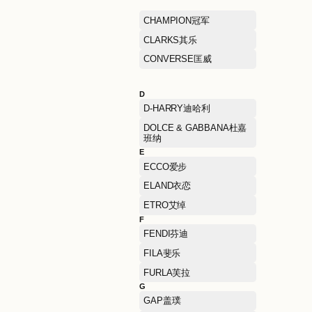
BIEMLOFEN 比音勒芬
BOTTEGA VENETA葆蝶
BURBERRY博柏利
C
C.BANNER千百度
CHAMPION冠军
CLARKS其乐
CONVERSE匡威
D
D-HARRY迪哈利