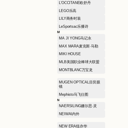
HEFU NOODLE和府捞面
HONMA本间高尔夫
HUSH PUPPIES暇步士
I
I.T
J
J.LINDEBERG金林德伯格
JIAN HUA NIANG ZI剪花
娘子
jnby BY JNBY江南布衣儿
童
K
KAILAS凯乐石
KORADIOR ELSEWHERE
珂思女装
L