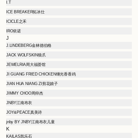
I.T
ICE BREAKER拓冰仕
ICICLE之禾
IRO依诺
J
J.LINDEBERG金林德伯格
JACK WOLFSKIN狼爪
JEWELRIA周大福荟馆
JI GUANG FRIED CHICKEN继光香香鸡
JIAN HUA NIANG ZI剪花娘子
JIMMY CHOO周仰杰
JNBY江南布衣
JOY&PEACE真美诗
jnby BY JNBY江南布衣儿童
K
KAILAS凯乐石