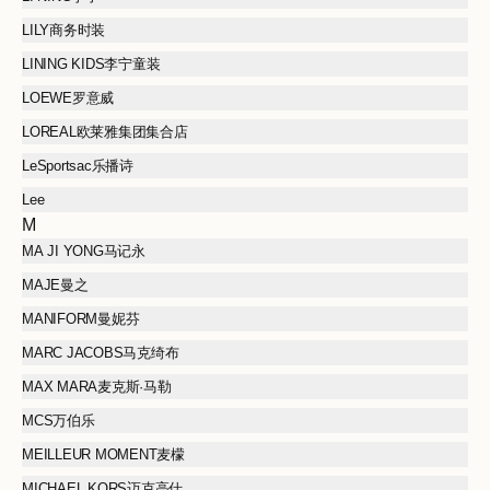
LILY商务时装
LINING KIDS李宁童装
LOEWE罗意威
LOREAL欧莱雅集团集合店
LeSportsac乐播诗
Lee
M
MA JI YONG马记永
MAJE曼之
MANIFORM曼妮芬
MARC JACOBS马克绮布
MAX MARA麦克斯·马勒
MCS万伯乐
MEILLEUR MOMENT麦檬
MICHAEL KORS迈克高仕