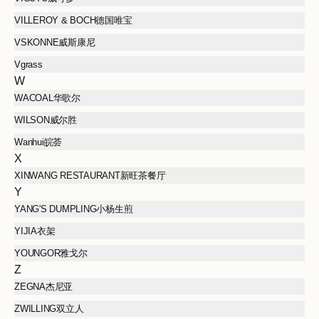
VILLEROY & BOCH德国唯宝
VSKONNE威斯康尼
Vgrass
W
WACOAL华歌尔
WILSON威尔胜
Wanhui皖荟
X
XINWANG RESTAURANT新旺茶餐厅
Y
YANG'S DUMPLING小杨生煎
YIJIA衣架
YOUNGOR雅戈尔
Z
ZEGNA杰尼亚
ZWILLING双立人