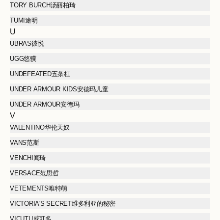
TORY BURCH汤丽柏琦
TUMI途明
U
UBRAS彼悦
UGG悠骥
UNDEFEATED五条杠
UNDER ARMOUR KIDS安德玛儿童
UNDER ARMOUR安德玛
V
VALENTINO华伦天奴
VANS范斯
VENCHI闻琦
VERSACE范思哲
VETEMENTS唯特萌
VICTORIA'S SECRET维多利亚的秘密
VICUTU威可多