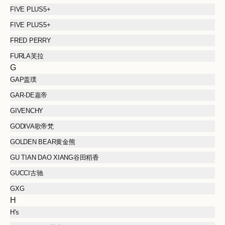
FIVE PLUS5+
FIVE PLUS5+
FRED PERRY
FURLA芙拉
G
GAP盖璞
GAR-DE嘉帝
GIVENCHY
GODIVA歌帝梵
GOLDEN BEAR黄金熊
GU TIAN DAO XIANG谷田稻香
GUCCI古驰
GXG
H
H's