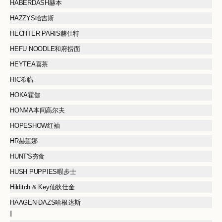
HABERDASH赫本
HAZZYS哈吉斯
HECHTER PARIS赫仕特
HEFU NOODLE和府捞面
HEYTEA喜茶
HIC希临
HOKA霍伽
HONMA本间高尔夫
HOPESHOW红袖
HR赫莲娜
HUNT'S夯食
HUSH PUPPIES暇步士
Hilditch & Key仙狄仕金
HÄAGEN-DAZS哈根达斯
I