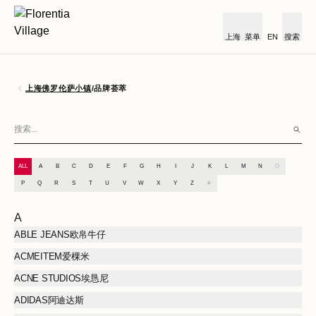
上海
菜单
EN
搜索
上海佛罗伦萨小镇
/
品牌荟萃
ALL
A
B
C
D
E
F
G
H
I
J
K
L
M
N
O
P
Q
R
S
T
U
V
W
X
Y
Z
#
A
ABLE JEANS欧帛牛仔
ACMEITEM爱棵米
ACNE STUDIOS埃恳尼
ADIDAS阿迪达斯