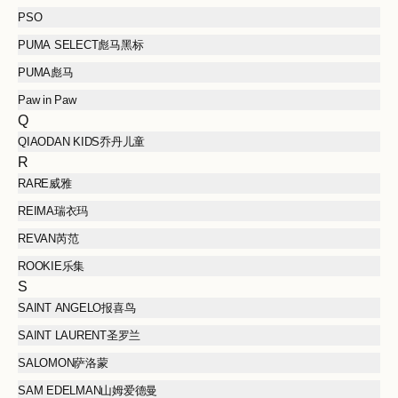
PSO
PUMA SELECT彪马黑标
PUMA彪马
Paw in Paw
Q
QIAODAN KIDS乔丹儿童
R
RARE威雅
REIMA瑞衣玛
REVAN芮范
ROOKIE乐集
S
SAINT ANGELO报喜鸟
SAINT LAURENT圣罗兰
SALOMON萨洛蒙
SAM EDELMAN山姆爱德曼