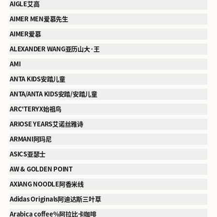
AIGLE艾高
AIMER MEN爱慕先生
AIMER爱慕
ALEXANDER WANG亚历山大·王
AMI
ANTA KIDS安踏儿童
ANTA/ANTA KIDS安踏/安踏儿童
ARC'TERYX始祖鸟
ARIOSE YEARS艾诺丝雅诗
ARMANI阿玛尼
ASICS亚瑟士
AW & GOLDEN POINT
AXIANG NOODLE阿香米线
Adidas Originals阿迪达斯三叶草
Arabica coffee%阿拉比卡咖啡