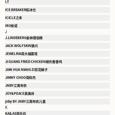
I.T
ICE BREAKER拓冰仕
ICICLE之禾
IRO依诺
J
J.LINDEBERG金林德伯格
JACK WOLFSKIN狼爪
JEWELRIA周大福荟馆
JI GUANG FRIED CHICKEN继光香香鸡
JIAN HUA NIANG ZI剪花娘子
JIMMY CHOO周仰杰
JNBY江南布衣
JOY&PEACE真美诗
jnby BY JNBY江南布衣儿童
K
KAILAS凯乐石