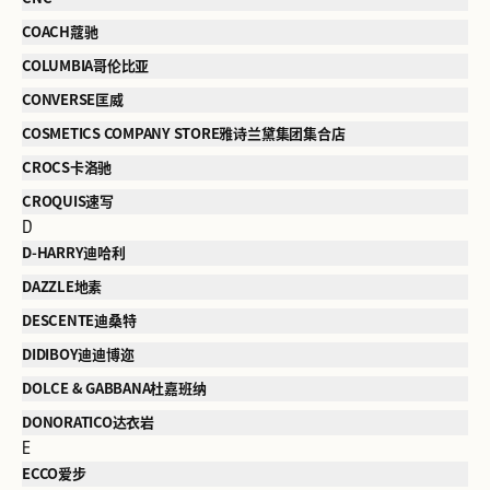
COACH蔻驰
COLUMBIA哥伦比亚
CONVERSE匡威
COSMETICS COMPANY STORE雅诗兰黛集团集合店
CROCS卡洛驰
CROQUIS速写
D
D-HARRY迪哈利
DAZZLE地素
DESCENTE迪桑特
DIDIBOY迪迪博迩
DOLCE & GABBANA杜嘉班纳
DONORATICO达衣岩
E
ECCO爱步