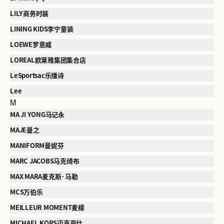
LILY商务时装
LINING KIDS李宁童装
LOEWE罗意威
LOREAL欧莱雅集团集合店
LeSportsac乐播诗
Lee
M
MA JI YONG马记永
MAJE曼之
MANIFORM曼妮芬
MARC JACOBS马克绮布
MAX MARA麦克斯·马勒
MCS万伯乐
MEILLEUR MOMENT麦檬
MICHAEL KORS迈克高仕