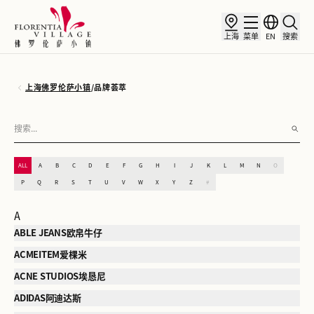
上海
菜单
EN
搜索
上海佛罗伦萨小镇
/
品牌荟萃
ALL
A
B
C
D
E
F
G
H
I
J
K
L
M
N
O
P
Q
R
S
T
U
V
W
X
Y
Z
#
A
ABLE JEANS欧帛牛仔
ACMEITEM爱棵米
ACNE STUDIOS埃恳尼
ADIDAS阿迪达斯