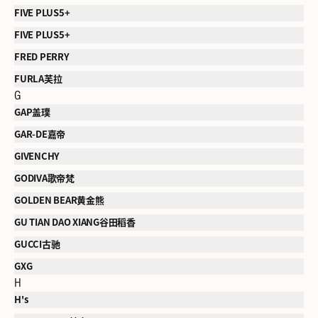
FIVE PLUS5+
FIVE PLUS5+
FRED PERRY
FURLA芙拉
G
GAP盖璞
GAR-DE嘉帝
GIVENCHY
GODIVA歌帝梵
GOLDEN BEAR黄金熊
GU TIAN DAO XIANG谷田稻香
GUCCI古驰
GXG
H
H's