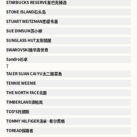
STARBUCKS RESERVE星巴克臻选
STONE ISLAND石头岛
STUART WEITZMAN思缇韦曼
SUE DIMSUM苏小柳
SUNGLASS HUT太阳镜屋
SWAROVSKI施华洛世奇
Sandro衫卓
T
TAI ER SUAN CAI YU太二酸菜鱼
TENNIE WEENIE
THE NORTH FACE北面
TIMBERLAND添柏岚
TOD'S托德斯
TOMMY HILFIGER汤米·希尔费格
TOREAD探路者