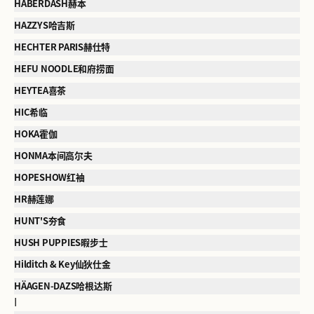
HABERDASH赫本
HAZZYS哈吉斯
HECHTER PARIS赫仕特
HEFU NOODLE和府捞面
HEYTEA喜茶
HIC希临
HOKA霍伽
HONMA本间高尔夫
HOPESHOW红袖
HR赫莲娜
HUNT'S夯食
HUSH PUPPIES暇步士
Hilditch & Key仙狄仕金
HÄAGEN-DAZS哈根达斯
I