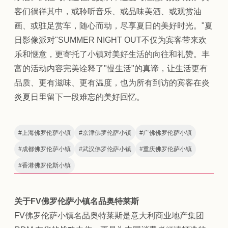
客们徜徉其中，或聆听音乐、或品味美酒、或观赏油
画、或驻足赏车，随心而动，尽享夏日的美好时光。"夏
日影像派对"SUMMER NIGHT OUT不仅为宾客带来欢
乐和惬意，更寄托了小镇对美好生活的向往和礼赞。丰
富的活动内容完美诠释了"慢生活"的真谛，让生活更有
品质、更有滋味、更有温度，也为所有到访的宾客在炎
炎夏日里留下一段难忘的美好回忆。
#
上海佛罗伦萨小镇
#
京津佛罗伦萨小镇
#
广佛佛罗伦萨小镇
#
成都佛罗伦萨小镇
#
武汉佛罗伦萨小镇
#
重庆佛罗伦萨小镇
#
香港佛罗伦斯小镇
关于FV佛罗伦萨小镇名品奥特莱斯
FV佛罗伦萨小镇名品奥特莱斯是意大利商业地产集团