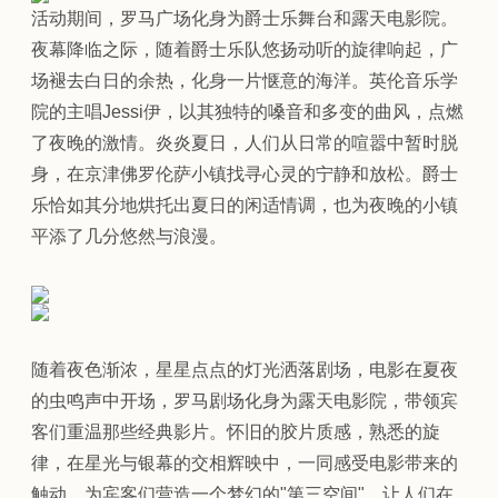
活动期间，罗马广场化身为爵士乐舞台和露天电影院。
夜幕降临之际，随着爵士乐队悠扬动听的旋律响起，广
场褪去白日的余热，化身一片惬意的海洋。英伦音乐学
院的主唱Jessi伊，以其独特的嗓音和多变的曲风，点燃
了夜晚的激情。炎炎夏日，人们从日常的喧嚣中暂时脱
身，在京津佛罗伦萨小镇找寻心灵的宁静和放松。爵士
乐恰如其分地烘托出夏日的闲适情调，也为夜晚的小镇
平添了几分悠然与浪漫。
随着夜色渐浓，星星点点的灯光洒落剧场，电影在夏夜
的虫鸣声中开场，罗马剧场化身为露天电影院，带领宾
客们重温那些经典影片。怀旧的胶片质感，熟悉的旋
律，在星光与银幕的交相辉映中，一同感受电影带来的
触动，为宾客们营造一个梦幻的"第三空间"，让人们在