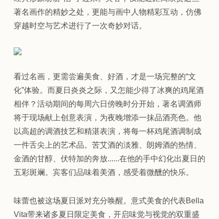
著名画作的精妙之处，更能与画中人物精彩互动，仿佛
穿越时空与艺术进行了一次奇妙对话。
看过名画，更需尝遍美食、好酒，才是一场完整的“文
化”体验。而夏日炎炎之际，又怎能少得了冰爽的鸡尾酒
相伴？活动期间的每周六日傍晚时分开始，著名调酒师
将于现场献上创意表演，为夜晚增添一抹品酒亮色。他
以高超的调酒技艺和精湛表演，将每一杯鸡尾酒调制成
一件舌尖上的艺术品。苦艾酒的淡雅、朗姆酒的热情、
金酒的甘醇、伏特加的奔放......在他的手中幻化出夏日的
五彩斑斓。宾客们品味着美酒，感受着微醺的快乐。
味蕾也被这场夏日派对充分唤醒。意式美食的代表Bella
Vita带来诸多夏日限定美食，开启味觉与视觉的双重盛