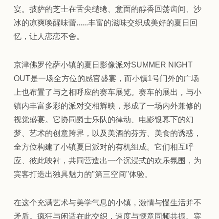
宴。披萨的芝士在舌尖缱绻、意面的醇香回荡齿间、沙
冰的凉爽唤醒味蕾......丰富的滋味交织成美好的夏日回
忆，让人恋恋不舍。
京津佛罗伦萨小镇的夏日影像派对SUMMER NIGHT
OUT是一场全方位的感官盛宴，而小镇1号门外的广场
上也布置了与之相呼应的赛车展览。赛车的展出，与小
镇内丰富多彩的派对交相辉映，形成了一场内外兼修的
视觉盛宴。它协同爵士乐队的律动、电影银幕下的幻
梦、艺术的创意跨界，以及美酒的芬芳、美食的诱惑，
全方位构建了小镇夏日派对的有机组成。它们相互呼
应、彼此映衬，共同营造出一个沉浸式的欢乐氛围，为
宾客打造出独具魅力的"第三空间"体验。
在这个充满艺术与美学气息的小镇，激情与慢生活并不
矛盾。疯狂与闲适在此交织，速度与惬意同频共振。宾