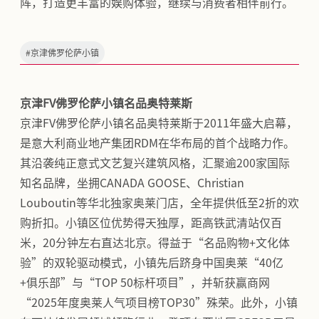
阵，打造更丰富的娱购体验，继续与消费者相伴前行。
#
京津佛罗伦萨小镇
京津FV佛罗伦萨小镇名品奥特莱斯
京津FV佛罗伦萨小镇名品奥特莱斯于2011年盛大启幕，
是意大利商业地产集团RDM在华布局的首个战略力作。
其沿袭纯正意式文艺复兴建筑风格，汇聚逾200家国际
知名品牌，坐拥CANADA GOOSE、Christian
Louboutin等华北独家奥莱门店，全年提供低至2折的欢
购折扣。小镇区位优势得天独厚，距高铁武清站仅百
米，20分钟左右直达北京。得益于“名品购物+文化体
验”的双轮驱动模式，小镇先后跻身中国奥莱“40亿
+俱乐部”与“TOP 50标杆项目”，并斩获赢商网
“2025年度奥莱人气项目榜TOP30”殊荣。此外，小镇