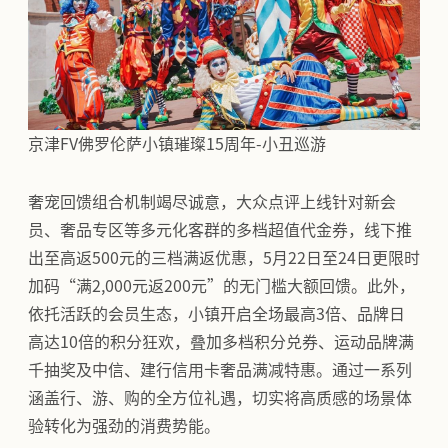
京津FV佛罗伦萨小镇璀璨15周年-小丑巡游
奢宠回馈组合机制竭尽诚意，大众点评上线针对新会
员、奢品专区等多元化客群的多档超值代金券，线下推
出至高返500元的三档满返优惠，5月22日至24日更限时
加码“满2,000元返200元”的无门槛大额回馈。此外，
依托活跃的会员生态，小镇开启全场最高3倍、品牌日
高达10倍的积分狂欢，叠加多档积分兑券、运动品牌满
千抽奖及中信、建行信用卡奢品满减特惠。通过一系列
涵盖行、游、购的全方位礼遇，切实将高质感的场景体
验转化为强劲的消费势能。