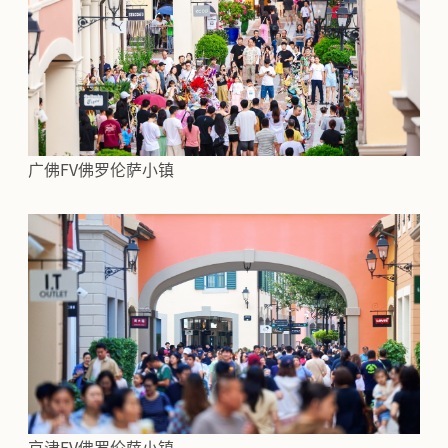
广佛FV佛罗伦萨小镇