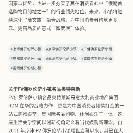
洞察与优势，也进一步夯实了其在消费者心中“假期首
选购物目的地之一”的行业领先地位。未来，小镇将继
续深化“商文旅”融合战略，为中国消费者构筑更多
元、更高品质的意式“微度假”体验。
#
上海佛罗伦萨小镇
#
京津佛罗伦萨小镇
#
广佛佛罗伦萨小镇
#
成都佛罗伦萨小镇
#
武汉佛罗伦萨小镇
#
重庆佛罗伦萨小镇
#
香港佛罗伦斯小镇
关于FV佛罗伦萨小镇名品奥特莱斯
FV佛罗伦萨小镇名品奥特莱斯是意大利商业地产集团
RDM 在华的战略力作，更是为中国消费者倾情打造的一
站式购物殿堂，集国际名品购物、休闲娱乐于一体，这
座生活美学空间以创新视角定义着当代娱购新理念。自
2011 年京津 FV 佛罗伦萨小镇耀世启幕以来，其已在大