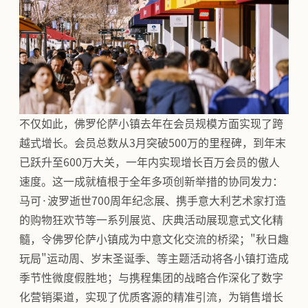
不仅如此，佛罗伦萨小镇去年在会员规模方面实现了跨
越式增长。会员总数从3月突破500万的里程碑，到年末
已跃升至600万大关，一年内实现增长百万会员的傲人
速度。这一成就植根于全年多项创新举措的协同发力：
马可·波罗逝世700周年纪念展、携手意大利艺术家打造
的购物狂欢节等一系列展览、庆典活动展现意式文化精
髓，令佛罗伦萨小镇成为中意文化交流的桥梁；"秋日趣
玩局"运动周、岁末圣诞季、等主题活动将各小镇打造成
季节性微度假胜地；与携程集团的战略合作深化了数字
化营销渠道，实现了优质客源的精准引流，为销售增长