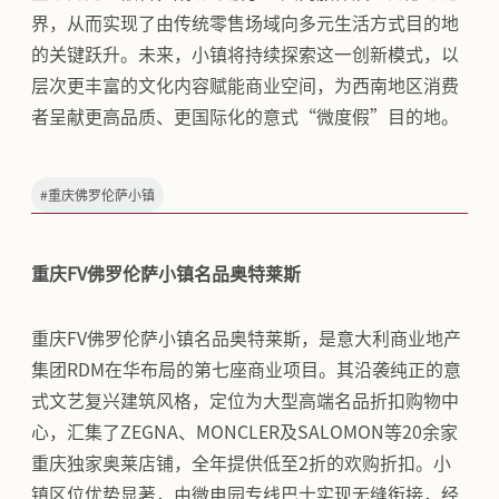
界，从而实现了由传统零售场域向多元生活方式目的地
的关键跃升。未来，小镇将持续探索这一创新模式，以
层次更丰富的文化内容赋能商业空间，为西南地区消费
者呈献更高品质、更国际化的意式“微度假”目的地。
#
重庆佛罗伦萨小镇
重庆FV佛罗伦萨小镇名品奥特莱斯
重庆FV佛罗伦萨小镇名品奥特莱斯，是意大利商业地产
集团RDM在华布局的第七座商业项目。其沿袭纯正的意
式文艺复兴建筑风格，定位为大型高端名品折扣购物中
心，汇集了ZEGNA、MONCLER及SALOMON等20余家
重庆独家奥莱店铺，全年提供低至2折的欢购折扣。小
镇区位优势显著，由微电园专线巴士实现无缝衔接，经