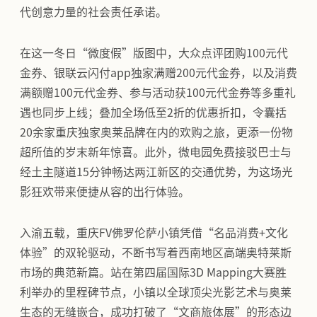
代创意力量的社会责任承诺。
在这一冬日“微度假”版图中，大众点评团购100元代
金券、银联云闪付app独家满赠200元代金券，以及消费
满额赠100元代金券、参与活动获100元代金券等多重礼
遇也同步上线；叠加全场低至2折的优惠折扣，令囊括
20余家重庆独家奥莱品牌在内的欢购之旅，更添一份物
超所值的岁末新年惊喜。此外，微电园免费接驳巴士与
经土主隧道15分钟畅达两江新区的交通优势，为这场光
影狂欢带来便捷从容的出行体验。
入渝五载，重庆FV佛罗伦萨小镇凭借“名品消费+文化
体验”的双轮驱动，不断书写着西南地区高端奥特莱斯
市场的典范新篇。站在第四届国际3D Mapping大赛胜
利举办的里程碑节点，小镇以全球顶尖光影艺术与奥莱
生态的无缝嵌合，成功打破了“文商旅体展”的形态边