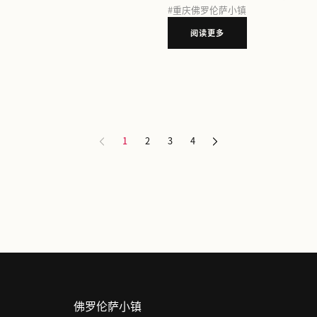
第四届国际3D Mapping大赛颁奖典礼圆满落幕， 重庆FV佛罗伦萨小镇以光影启幕2026
#
上
#
武
上海FV佛罗伦萨小镇获浦东新区专项资金支持 树立国际消费中心建设新标杆
“行
#
广
FV佛罗伦萨小镇“年终奢宠季”正式启幕
重庆