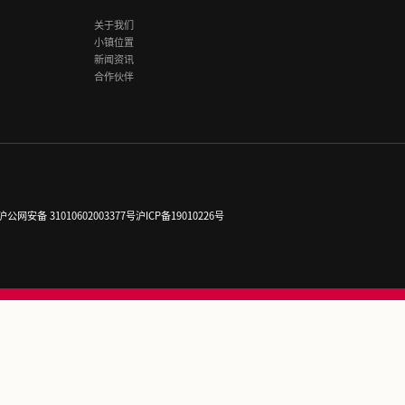
#
重
1
2
3