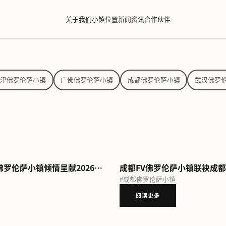
关于我们
小镇位置
新闻
伦萨小镇
京津佛罗伦萨小镇
广佛佛罗伦萨小镇
成
意式风情邂逅“上海之夏” 上海FV佛罗伦萨小镇倾情呈献2026夏日主题活动
#
成