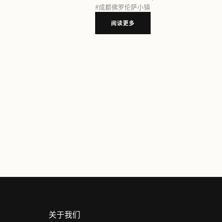
#
重庆佛罗伦萨小镇
阅读更多
#
上海佛罗伦萨小镇
阅读更多
“璀璨八周年”，成都