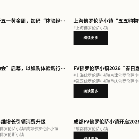
武汉FV佛罗伦萨小镇2026“夏日活力季”启幕， 共赴意式亲子盛夏
“因
#
京
成都FV佛罗伦萨小镇以多元场景焕新五一黄金周，加码“体验经济”
#
上