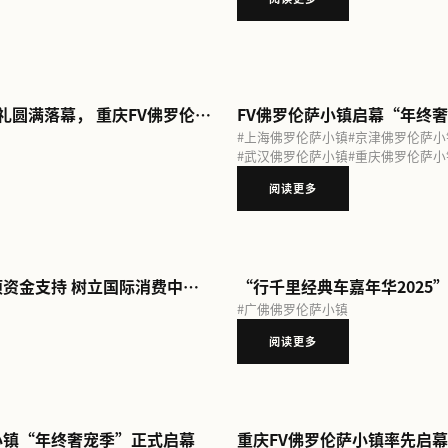
重庆FV佛罗伦萨小镇“亲子活力运动会”启幕，以娱购体验践行儿童友好理念
#
上
#
武
新春创佳绩，多维增长引领消费升级
罗伦萨小镇
#
广佛佛罗伦萨小镇
#
成都佛罗伦萨小镇
#
成
罗伦萨小镇
#
香港佛罗伦斯小镇