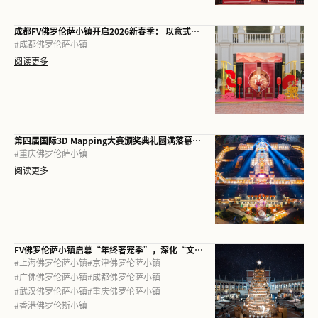
成都FV佛罗伦萨小镇开启2026新春季： 以意式风情与地道年味，再定义城市“微度假”生活
#
成都佛罗伦萨小镇
阅读更多
第四届国际3D Mapping大赛颁奖典礼圆满落幕， 重庆FV佛罗伦萨小镇以光影启幕2026
#
重庆佛罗伦萨小镇
阅读更多
FV佛罗伦萨小镇启幕“年终奢宠季”，深化“文商旅体展”多元叙事
#
上海佛罗伦萨小镇
#
京津佛罗伦萨小镇
#
广佛佛罗伦萨小镇
#
成都佛罗伦萨小镇
#
武汉佛罗伦萨小镇
#
重庆佛罗伦萨小镇
#
香港佛罗伦斯小镇