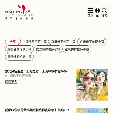
菜单
EN
搜索
全部
上海佛罗伦萨小镇
京津佛罗伦萨小镇
广佛佛罗伦萨小镇
成都佛罗伦萨小镇
武汉佛罗伦萨小镇
重庆佛罗伦萨小镇
香港佛罗伦斯小镇
意式风情邂逅“上海之夏” 上海FV佛罗伦萨小镇倾情呈献2026夏日主题活动
#
上海佛罗伦萨小镇
阅读更多
成都FV佛罗伦萨小镇联袂成都宽窄巷子 共启2026意大利艺术文化季 意大利艺术家Alessandra Carloni携“一城双展”首度亮相中国