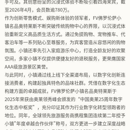
手可及。其创意纷呈的沉浸式体验不断吸引着四海来宾，截
至2026年4月，会员数逾780万。
作为创新零售模式、娱购新体验的领军者，FV佛罗伦萨小
镇名品奥特莱斯不断突破传统购物中心的界限，以沉浸式体
验重新定义高品质生活方式。通过免提购物、宠物推车、代
客泊车等一系列贴心至尊服务，为宾客营造从容悠闲的购物
氛围。小镇还率先引入家庭游乐中心，打造全龄友好的欢聚
空间，多家小镇不仅提供便捷友好的退税服务，更荣膺国家
AAA级旅游景区美誉。
与此同时，小镇通过线上线下全渠道布局，以数字化创新连
接消费者，构建起独具特色的品味社群。凭借在数字化生态
构建方面的卓越成就，FV佛罗伦萨小镇名品奥特莱斯于
2025年荣获由奥莱领秀峰会颁发的“中国奥莱25周年数字
化生态中枢奖”，充分印证其作为行业数字化转型领跑者的
地位。同年，全球领先旅游服务商携程集团连续第二年授予
小镇"年度卓越合作伙伴"称号，双方更进一步建立深度战略