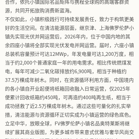
合作，依托小镇国际名品矩阵与携程全球购的高端客群资
源，共同开拓旅购消费新蓝海。
不仅如此，小镇积极践行可持续发展责任，致力于构筑更美
好的生活空间。在清洁能源层面，继京津、上海佛罗伦萨小
镇先实现光伏并网运营后，2026年内，位于中国内地的其
余四座小镇将全部实现光伏发电并网运营。届时，六座小镇
总装机容量预计可达12MWp，年发电量可达1,200万度，相
当于约2,000个普通家庭一年的用电需求。相比传统燃煤发
电，每年可减少二氧化碳排放约6,900吨，相当于种植约
37.5万棵成年树木。同时，在资源循环利用方面，中国境内
的各小镇自开业起便将纸箱回收融入日常运营，仅2025年
便累计回收纸箱约450吨，可再造约400吨再生纸，相当于
成功拯救了近2.5万棵成年树木。通过这些可量化的扎实举
措，清洁能源与资源循环正切实成为小镇运营的绿色底色。
立足中华，放眼全球，FV佛罗伦萨小镇名品奥特莱斯将继
续扩展其商业版图，为更多城市带来意式优雅与奢华风尚交