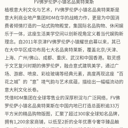
FV佛罗伦萨小镇名品奥特莱斯
植根意大利文化与艺术，FV佛罗伦萨小镇名品奥特莱斯是
意大利商业地产集团RDM在华的战略力作，更是为中国消
费者倾情打造的一站式购物殿堂，集国际名品购物、休闲娱
乐于一体，这座生活美学空间以创新视角定义着当代娱购新
理念。自2011年京津FV佛罗伦萨小镇耀世启幕以来，其已
在大中华区成功布局七大名品奥特莱斯，覆盖北京/天津、
上海、广州/佛山、成都、重庆、武汉和中国香港。取灵感
于文艺复兴时期的佛罗伦萨，融合意式建筑美学，通过广
场、游廊、喷泉、彩绘玻璃等经典元素，高度再现这座“百
花之城”的“意”境气韵与艺术底蕴，描绘出一幅幅流动的
意大利文化长卷。
凭借RDM集团在全球零售业的深厚积淀与广泛网络，FV佛
罗伦萨小镇名品奥特莱斯在中国内地已打造总面积逾33万
平方米的精品购物版图，汇聚了超过300家全球知名品牌，
拥有1,200余家商铺，以低至2折的全年优惠令奢华臻品触