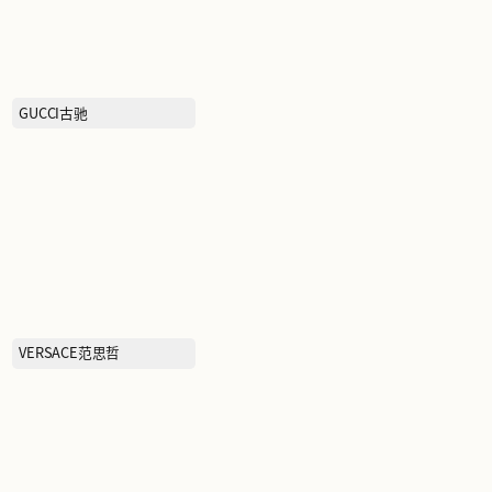
BOTTEGA VENETA葆蝶家
GUCCI古驰
吉