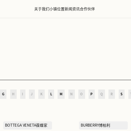
关于我们
小镇位置
新闻资
D
E
F
G
H
I
J
K
L
M
N