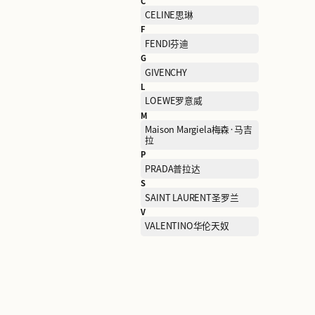
B
BALENCIAGA巴黎世家
C
CELINE思琳
F
FENDI芬迪
G
GIVENCHY
L
LOEWE罗意威
M
Maison Margiela梅森·马
拉
P
PRADA普拉达
S