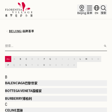
Beijing
菜单
EN
搜索
BEIJING
/
品牌荟萃
ALL
A
B
C
D
E
F
G
H
I
J
K
L
M
N
O
P
Q
R
S
T
U
V
W
X
Y
Z
#
B
BALENCIAGA巴黎世家
BOTTEGA VENETA葆蝶家
BURBERRY博柏利
C
CELINE思琳