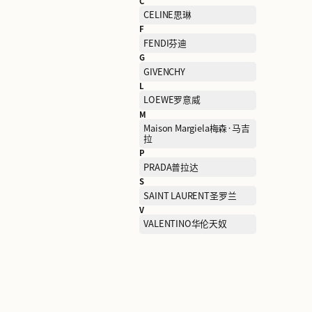
B
BALENCIAGA巴黎世家
C
CELINE思琳
F
FENDI芬迪
G
GIVENCHY
L
LOEWE罗意威
M
Maison Margiela梅森·马
拉
P
PRADA普拉达
S