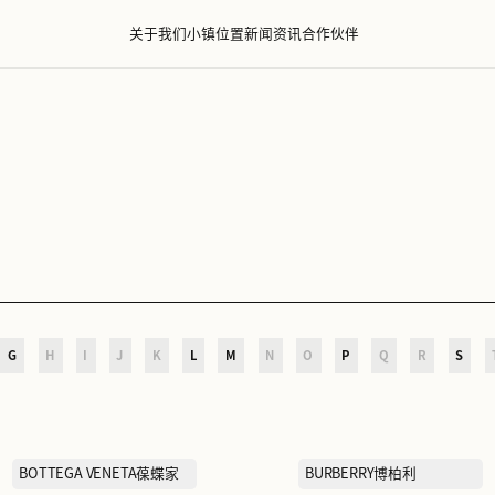
关于我们
小镇位置
新闻资
D
E
F
G
H
I
J
K
L
M
N