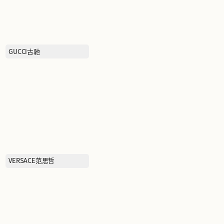
BOTTEGA VENETA葆蝶家
GUCCI古驰
吉