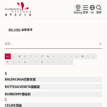
Beijing
菜单
EN
搜索
BEIJING
/
品牌荟萃
ALL
A
B
C
D
E
F
G
H
I
J
K
L
M
N
O
P
Q
R
S
T
U
V
W
X
Y
Z
#
B
BALENCIAGA巴黎世家
BOTTEGA VENETA葆蝶家
BURBERRY博柏利
C
CELINE思琳