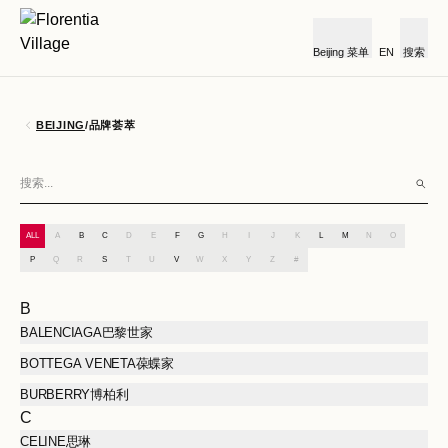
Beijing
菜单
EN
搜索
BEIJING
/
品牌荟萃
ALL
A
B
C
D
E
F
G
H
I
J
K
L
M
N
O
P
Q
R
S
T
U
V
W
X
Y
Z
#
B
BALENCIAGA巴黎世家
BOTTEGA VENETA葆蝶家
BURBERRY博柏利
C
CELINE思琳