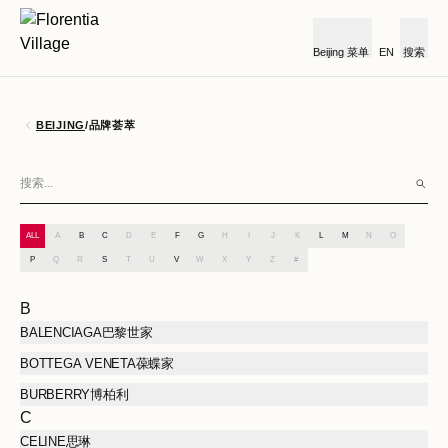
Beijing
菜单
EN
搜索
BEIJING
/
品牌荟萃
ALL
A
B
C
D
E
F
G
H
I
J
K
L
M
N
O
P
Q
R
S
T
U
V
W
X
Y
Z
#
B
BALENCIAGA巴黎世家
BOTTEGA VENETA葆蝶家
BURBERRY博柏利
C
CELINE思琳