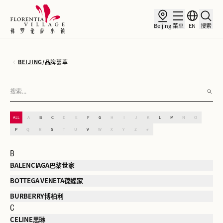
Beijing
菜单
EN
搜索
BEIJING
/
品牌荟萃
ALL
A
B
C
D
E
F
G
H
I
J
K
L
M
N
O
P
Q
R
S
T
U
V
W
X
Y
Z
#
B
BALENCIAGA巴黎世家
BOTTEGA VENETA葆蝶家
BURBERRY博柏利
C
CELINE思琳