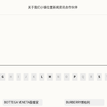
关于我们
小镇位置
新闻资
D
E
F
G
H
I
J
K
L
M
N