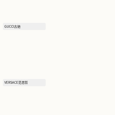
BOTTEGA VENETA葆蝶家
GUCCI古驰
吉