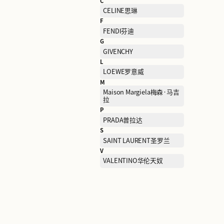
B
BALENCIAGA巴黎世家
C
CELINE思琳
F
FENDI芬迪
G
GIVENCHY
L
LOEWE罗意威
M
Maison Margiela梅森·马
拉
P
PRADA普拉达
S