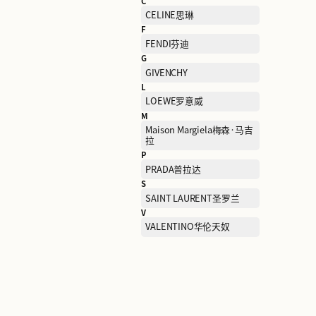
B
BALENCIAGA巴黎世家
C
CELINE思琳
F
FENDI芬迪
G
GIVENCHY
L
LOEWE罗意威
M
Maison Margiela梅森·马
拉
P
PRADA普拉达
S