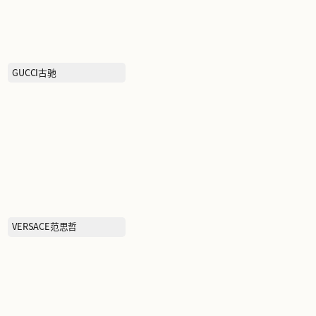
BOTTEGA VENETA葆蝶家
GUCCI古驰
吉