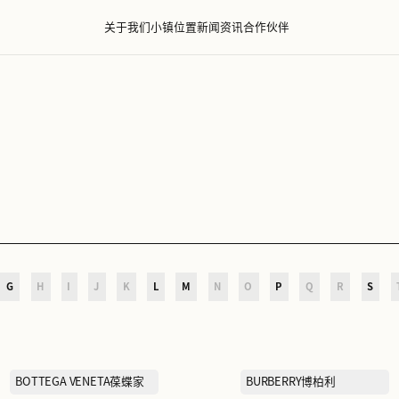
关于我们
小镇位置
新闻资
D
E
F
G
H
I
J
K
L
M
N