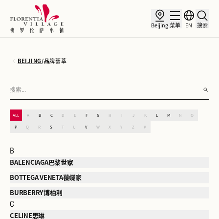
Beijing
菜单
EN
搜索
BEIJING
/
品牌荟萃
ALL
A
B
C
D
E
F
G
H
I
J
K
L
M
N
O
P
Q
R
S
T
U
V
W
X
Y
Z
#
B
BALENCIAGA巴黎世家
BOTTEGA VENETA葆蝶家
BURBERRY博柏利
C
CELINE思琳