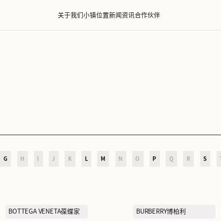
关于我们
小镇位置
新闻资
D
E
F
G
H
I
J
K
L
M
N