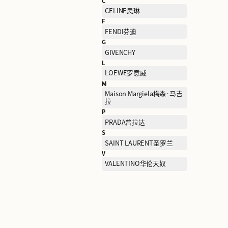
B
BALENCIAGA巴黎世家
C
CELINE思琳
F
FENDI芬迪
G
GIVENCHY
L
LOEWE罗意威
M
Maison Margiela梅森·马
拉
P
PRADA普拉达
S