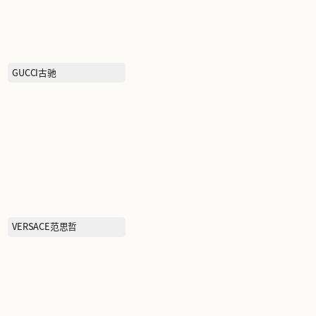
BOTTEGA VENETA葆蝶家
GUCCI古驰
吉