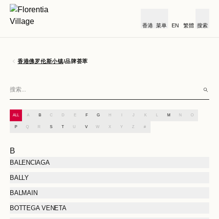
香港
菜单
EN
繁體
搜索
香港佛罗伦斯小镇
/
品牌荟萃
ALL
A
B
C
D
E
F
G
H
I
J
K
L
M
N
O
P
Q
R
S
T
U
V
W
X
Y
Z
#
B
BALENCIAGA
BALLY
BALMAIN
BOTTEGA VENETA