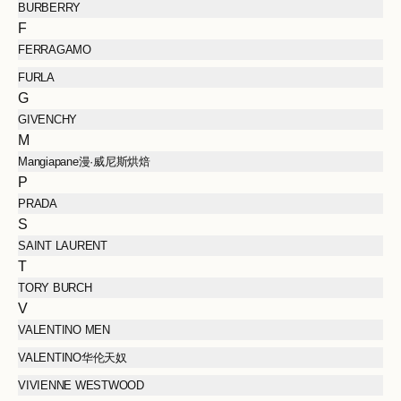
BURBERRY
F
FERRAGAMO
FURLA
G
GIVENCHY
M
Mangiapane漫·威尼斯烘焙
P
PRADA
S
SAINT LAURENT
T
TORY BURCH
V
VALENTINO MEN
VALENTINO华伦天奴
VIVIENNE WESTWOOD