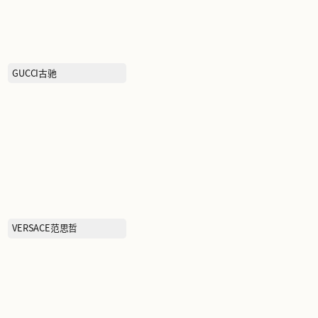
BOTTEGA VENETA葆蝶家
GUCCI古驰
吉