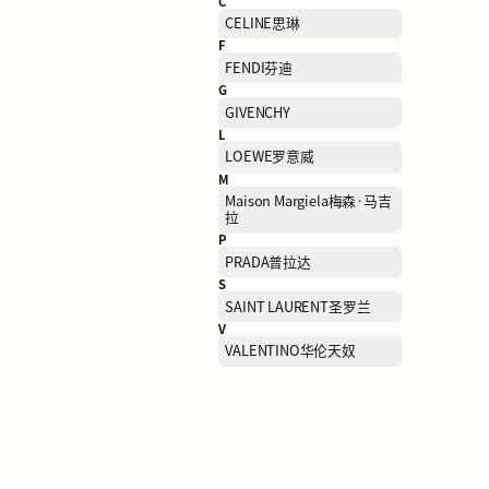
B
BALENCIAGA巴黎世家
C
CELINE思琳
F
FENDI芬迪
G
GIVENCHY
L
LOEWE罗意威
M
Maison Margiela梅森·马
拉
P
PRADA普拉达
S