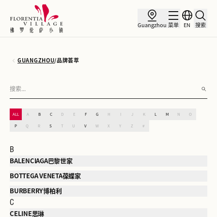
Guangzhou
菜单
EN
搜索
GUANGZHOU
/
品牌荟萃
ALL
A
B
C
D
E
F
G
H
I
J
K
L
M
N
O
P
Q
R
S
T
U
V
W
X
Y
Z
#
B
BALENCIAGA巴黎世家
BOTTEGA VENETA葆蝶家
BURBERRY博柏利
C
CELINE思琳