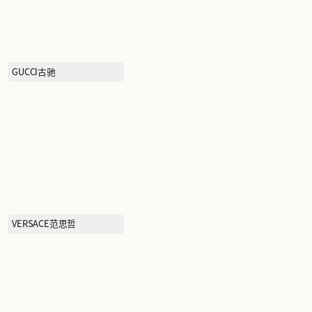
BOTTEGA VENETA葆蝶家
GUCCI古驰
吉