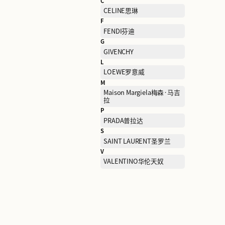
B
BALENCIAGA巴黎世家
C
CELINE思琳
F
FENDI芬迪
G
GIVENCHY
L
LOEWE罗意威
M
Maison Margiela梅森·马
拉
P
PRADA普拉达
S