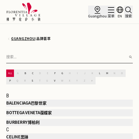
Guangzhou
菜单
EN
搜索
GUANGZHOU
/
品牌荟萃
ALL
A
B
C
D
E
F
G
H
I
J
K
L
M
N
O
P
Q
R
S
T
U
V
W
X
Y
Z
#
B
BALENCIAGA巴黎世家
BOTTEGA VENETA葆蝶家
BURBERRY博柏利
C
CELINE思琳