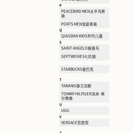
LA MARTINA拉马丁纳
LI-NING KIDS李宁儿童
M
MAMMUT猛犸象
MICHAEL KORS迈克高仕
MOVOC每味每客
N
NAISNOW奈雪的茶
NEW BALANCE
O
OCHIRLY欧时力
P
PEACEBIRD MEN太平鸟男
装
PORTS MEN宝姿男装