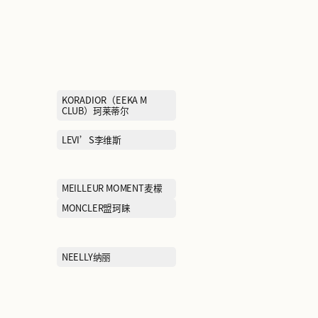
EIFINI伊芙丽
ELLE
GOLDEN BEAR黄金熊
GUJIN古今
HÄAGEN-DAZS哈根达斯
JOEONE九牧王
KFC肯德基
KORADIOR（EE
CLUB）珂莱蒂