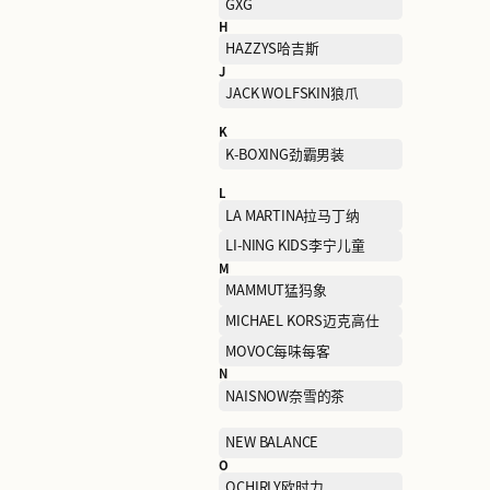
DR.KONG江博士
E
ECCO爱步
ERDOS鄂尔多斯
F
FERRAGAMO菲拉格慕
G
GAP盖璞
GXG
H
HAZZYS哈吉斯
J
JACK WOLFSKIN狼爪
K
K-BOXING劲霸男装
L