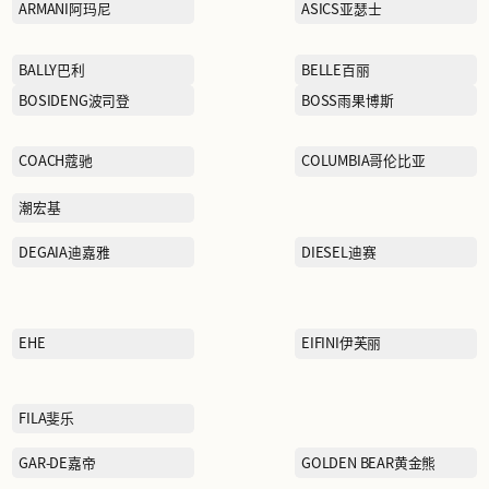
AFIONA妍丽
踏
ARMANI阿玛尼
BALLY巴利
BOSIDENG波司登
COACH蔻驰
潮宏基
DEGAIA迪嘉雅