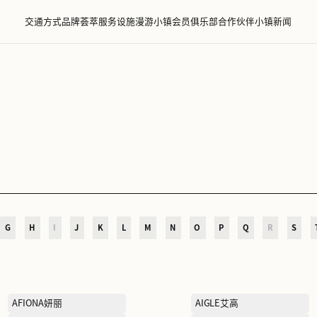
交通方式
品牌荟萃
服务设施
漫游小镇
会员
萃
D
E
F
G
H
I
J
K
L
M
N