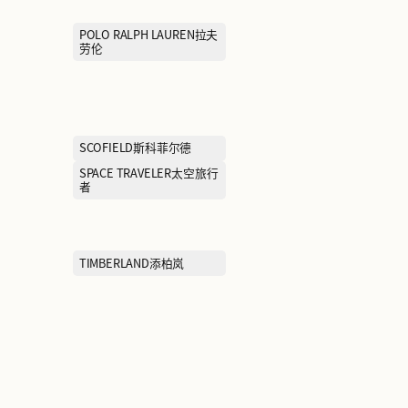
LAI DE KUAI莱得快
LEVI’S李维斯
MAX MARA麦丝玛拉
MEILLEUR MO
MOFAN摩凡
MONCLER盟珂
NAVIGARE纳维凯尔(小帆
NEELLY纳丽
船）
NIKE耐克
PEAK匹克
POLO RALPH 
劳伦
PUMA彪马