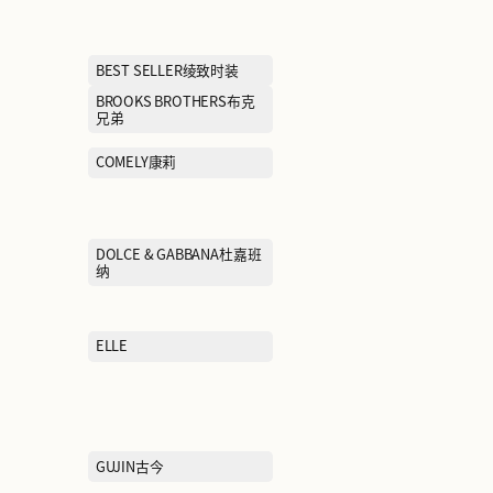
AIGLE艾高
AIMER爱慕
ASICS亚瑟士
BELLE百丽
BEST SELLE
BOSS雨果博斯
BROOKS BRO
兄弟
COLUMBIA哥伦比亚
COMELY康莉
DIESEL迪赛
DOLCE & GAB
纳